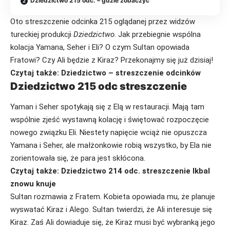
Dziedzictwo 215 odc. – gdzie zobaczyć
Oto streszczenie odcinka 215 oglądanej przez widzów
tureckiej produkcji
Dziedzictwo
. Jak przebiegnie wspólna
kolacja Yamana, Seher i Eli? O czym Sultan opowiada
Fratowi? Czy Ali będzie z Kiraz? Przekonajmy się już dzisiaj!
Czytaj także:
Dziedzictwo – streszczenie odcinków
Dziedzictwo 215 odc streszczenie
Yaman i Seher spotykają się z Elą w restauracji. Mają tam
wspólnie zjeść wystawną kolację i świętować rozpoczęcie
nowego związku Eli. Niestety napięcie wciąż nie opuszcza
Yamana i Seher, ale małżonkowie robią wszystko, by Ela nie
zorientowała się, że para jest skłócona.
Czytaj także:
Dziedzictwo 214 odc. streszczenie Ikbal
znowu knuje
Sultan rozmawia z Fratem. Kobieta opowiada mu, że planuje
wyswatać Kiraz i Alego. Sultan twierdzi, że Ali interesuje się
Kiraz. Zaś Ali dowiaduje się, że Kiraz musi być wybranką jego