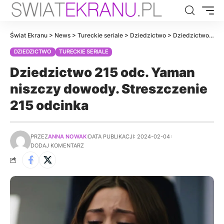
Świat Ekranu
>
News
>
Tureckie seriale
>
Dziedzictwo
>
Dziedzictwo 215 odc. Yaman niszczy dowody. Streszczenie 215 odcinka
DZIEDZICTWO
TURECKIE SERIALE
Dziedzictwo 215 odc. Yaman
niszczy dowody. Streszczenie
215 odcinka
PRZEZ
ANNA NOWAK
DATA PUBLIKACJI: 2024-02-04
DODAJ KOMENTARZ