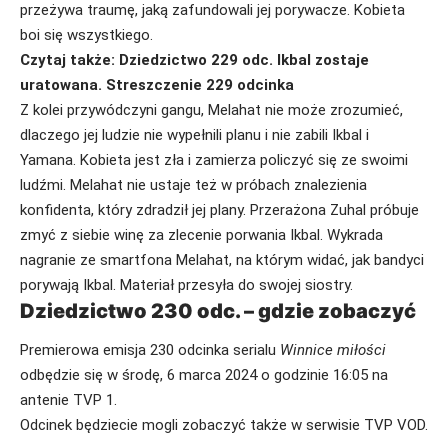
przeżywa traumę, jaką zafundowali jej porywacze. Kobieta
boi się wszystkiego.
Czytaj także:
Dziedzictwo 229 odc. Ikbal zostaje
uratowana. Streszczenie 229 odcinka
Z kolei przywódczyni gangu, Melahat nie może zrozumieć,
dlaczego jej ludzie nie wypełnili planu i nie zabili Ikbal i
Yamana. Kobieta jest zła i zamierza policzyć się ze swoimi
ludźmi. Melahat nie ustaje też w próbach znalezienia
konfidenta, który zdradził jej plany. Przerażona Zuhal próbuje
zmyć z siebie winę za zlecenie porwania Ikbal. Wykrada
nagranie ze smartfona Melahat, na którym widać, jak bandyci
porywają Ikbal. Materiał przesyła do swojej siostry.
Dziedzictwo 230 odc. – gdzie zobaczyć
Premierowa emisja 230 odcinka serialu
Winnice miłości
odbędzie się w środę, 6 marca 2024 o godzinie 16:05 na
antenie TVP 1.
Odcinek będziecie mogli zobaczyć także w serwisie TVP VOD.