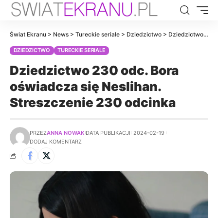
Świat Ekranu
>
News
>
Tureckie seriale
>
Dziedzictwo
>
Dziedzictwo 230 odc. Bora oświadcza się Neslihan. Streszczenie 230 odcinka
DZIEDZICTWO
TURECKIE SERIALE
Dziedzictwo 230 odc. Bora
oświadcza się Neslihan.
Streszczenie 230 odcinka
PRZEZ
ANNA NOWAK
DATA PUBLIKACJI: 2024-02-19
DODAJ KOMENTARZ