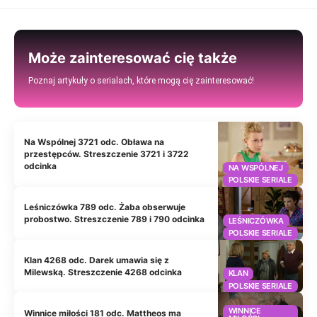
Może zainteresować cię także
Poznaj artykuły o serialach, które mogą cię zainteresować!
Na Wspólnej 3721 odc. Obława na
przestępców. Streszczenie 3721 i 3722
odcinka
NA WSPÓLNEJ
POLSKIE SERIALE
Leśniczówka 789 odc. Żaba obserwuje
probostwo. Streszczenie 789 i 790 odcinka
LEŚNICZÓWKA
POLSKIE SERIALE
Klan 4268 odc. Darek umawia się z
Milewską. Streszczenie 4268 odcinka
KLAN
POLSKIE SERIALE
WINNICE
Winnice miłości 181 odc. Mattheos ma