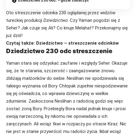
Dziedzictwo 230 odc. – gdzie zobaczyć
Oto streszczenie odcinka 230 oglądanej przez widzów
tureckiej produkcji
Dziedzictwo
. Czy Yaman pogodzi się z
Seher? Jak czuje się Ali? Co knuje Melahat? Przekonajmy się
już dziś!
Czytaj także:
Dziedzictwo – streszczenie odcinków
Dziedzictwo 230 odc streszczenie
Yaman stara się odzyskać zaufanie i względy Seher. Okazuje
się, że te starania, szczerość i zaangażowanie znowu
zbliżają małżonków do siebie. Neslihan nie spodziewała się
takiego wyznania od Bory. Chłopak zupełnie niespodziewanie
się jej oświadcza, co wprawia dziewczynę w wielkie
zdumienie. Zaskoczona Neslihan z radością godzi się więc
zostać żoną Bory. Przebiegły Bora nadal jednak knuje i prosi
swoją narzeczoną, by nikomu nie opowiadała o ich
zaręczynach. Ali wciąż tkwi w rozpaczy po stracie Kiraz. Nic
nie jest w stanie przywrócić mu radości życia. Ikbal wciąż