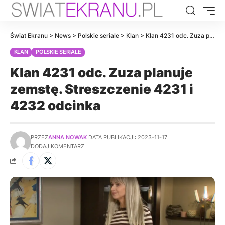
Świat Ekranu
>
News
>
Polskie seriale
>
Klan
>
Klan 4231 odc. Zuza planuje zemstę. Streszczenie 4231 i 4232 odcinka
KLAN
POLSKIE SERIALE
Klan 4231 odc. Zuza planuje
zemstę. Streszczenie 4231 i
4232 odcinka
PRZEZ
ANNA NOWAK
DATA PUBLIKACJI: 2023-11-17
DODAJ KOMENTARZ