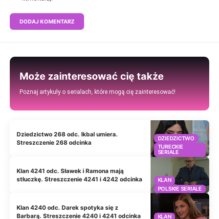
Może zainteresować cię także
Poznaj artykuły o serialach, które mogą cię zainteresować!
Dziedzictwo 268 odc. Ikbal umiera.
DZIEDZICTWO
Streszczenie 268 odcinka
TURECKIE
SERIALE
Klan 4241 odc. Sławek i Ramona mają
stłuczkę. Streszczenie 4241 i 4242 odcinka
KLAN
POLSKIE SERIALE
Klan 4240 odc. Darek spotyka się z
Barbarą. Streszczenie 4240 i 4241 odcinka
KLAN