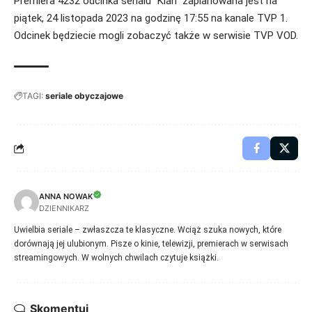
Premiera 4232 odcinka serialu “Klan” zaplanowana jest na
piątek, 24 listopada 2023 na godzinę 17:55 na kanale TVP 1.
Odcinek będziecie mogli zobaczyć także w serwisie TVP VOD.
TAGI:
seriale obyczajowe
ANNA NOWAK
DZIENNIKARZ
Uwielbia seriale – zwłaszcza te klasyczne. Wciąż szuka nowych, które
dorównają jej ulubionym. Pisze o kinie, telewizji, premierach w serwisach
streamingowych. W wolnych chwilach czytuje książki.
Skomentuj