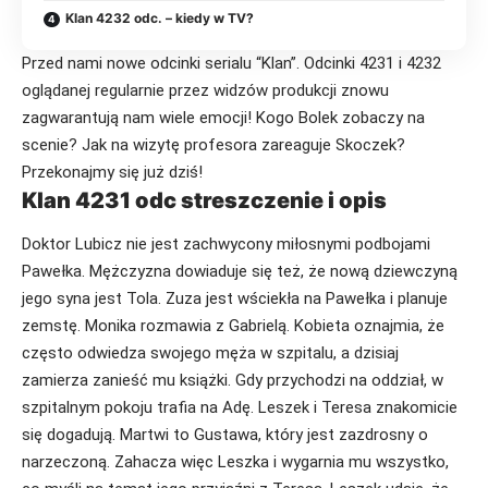
Klan 4232 odc. – kiedy w TV?
Przed nami nowe odcinki serialu “Klan”. Odcinki 4231 i 4232
oglądanej regularnie przez widzów produkcji znowu
zagwarantują nam wiele emocji! Kogo Bolek zobaczy na
scenie? Jak na wizytę profesora zareaguje Skoczek?
Przekonajmy się już dziś!
Klan 4231 odc streszczenie i opis
Doktor Lubicz nie jest zachwycony miłosnymi podbojami
Pawełka. Mężczyzna dowiaduje się też, że nową dziewczyną
jego syna jest Tola. Zuza jest wściekła na Pawełka i planuje
zemstę. Monika rozmawia z Gabrielą. Kobieta oznajmia, że
często odwiedza swojego męża w szpitalu, a dzisiaj
zamierza zanieść mu książki. Gdy przychodzi na oddział, w
szpitalnym pokoju trafia na Adę. Leszek i Teresa znakomicie
się dogadują. Martwi to Gustawa, który jest zazdrosny o
narzeczoną. Zahacza więc Leszka i wygarnia mu wszystko,