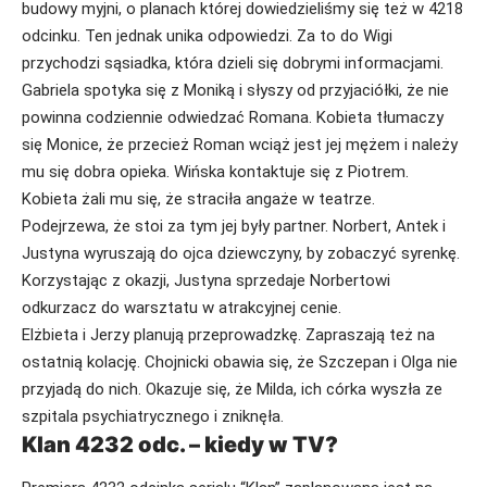
budowy myjni, o planach której dowiedzieliśmy się też w
4218
odcinku
. Ten jednak unika odpowiedzi. Za to do Wigi
przychodzi sąsiadka, która dzieli się dobrymi informacjami.
Gabriela spotyka się z Moniką i słyszy od przyjaciółki, że nie
powinna codziennie odwiedzać Romana. Kobieta tłumaczy
się Monice, że przecież Roman wciąż jest jej mężem i należy
mu się dobra opieka. Wińska kontaktuje się z Piotrem.
Kobieta żali mu się, że straciła angaże w teatrze.
Podejrzewa, że stoi za tym jej były partner. Norbert, Antek i
Justyna wyruszają do ojca dziewczyny, by zobaczyć syrenkę.
Korzystając z okazji, Justyna sprzedaje Norbertowi
odkurzacz do warsztatu w atrakcyjnej cenie.
Elżbieta i Jerzy planują przeprowadzkę. Zapraszają też na
ostatnią kolację. Chojnicki obawia się, że Szczepan i Olga nie
przyjadą do nich. Okazuje się, że Milda, ich córka wyszła ze
szpitala psychiatrycznego i zniknęła.
Klan 4232 odc. – kiedy w TV?