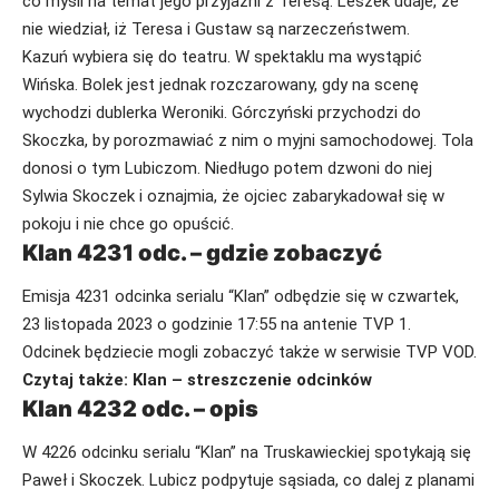
co myśli na temat jego przyjaźni z Teresą. Leszek udaje, że
nie wiedział, iż Teresa i Gustaw są narzeczeństwem.
Kazuń wybiera się do teatru. W spektaklu ma wystąpić
Wińska. Bolek jest jednak rozczarowany, gdy na scenę
wychodzi dublerka Weroniki. Górczyński przychodzi do
Skoczka, by porozmawiać z nim o myjni samochodowej. Tola
donosi o tym Lubiczom. Niedługo potem dzwoni do niej
Sylwia Skoczek i oznajmia, że ojciec zabarykadował się w
pokoju i nie chce go opuścić.
Klan 4231 odc. – gdzie zobaczyć
Emisja 4231 odcinka serialu “Klan” odbędzie się w czwartek,
23 listopada 2023 o godzinie 17:55 na antenie TVP 1.
Odcinek będziecie mogli zobaczyć także w serwisie TVP VOD.
Czytaj także:
Klan – streszczenie odcinków
Klan 4232 odc. – opis
W 4226 odcinku serialu “Klan” na Truskawieckiej spotykają się
Paweł i Skoczek. Lubicz podpytuje sąsiada, co dalej z planami