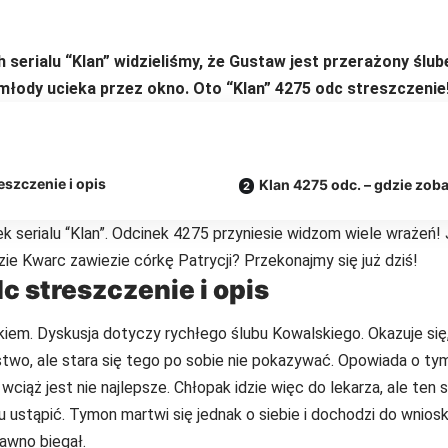
 serialu “Klan” widzieliśmy, że Gustaw jest przerażony ślu
łody ucieka przez okno. Oto “Klan” 4275 odc streszczenie
eszczenie i opis
Klan 4275 odc. – gdzie zob
k serialu “Klan”. Odcinek 4275 przyniesie widzom wiele wrażeń!
ie Kwarc zawiezie córkę Patrycji? Przekonajmy się już dziś!
c streszczenie i opis
iem. Dyskusja dotyczy rychłego ślubu Kowalskiego. Okazuje się
two, ale stara się tego po sobie nie pokazywać. Opowiada o ty
ąż jest nie najlepsze. Chłopak idzie więc do lekarza, ale ten 
 ustąpić. Tymon martwi się jednak o siebie i dochodzi do wnios
awno biegał.