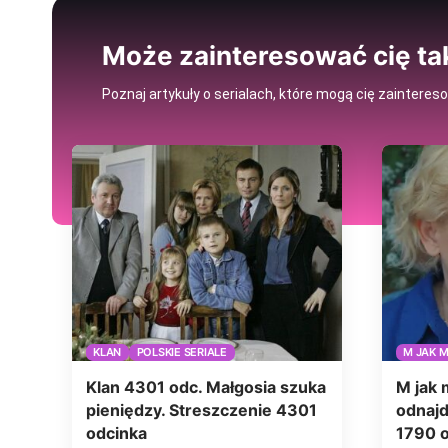
Może zainteresować cię ta
Poznaj artykuły o serialach, które mogą cię zainteres
KLAN
POLSKIE SERIALE
M JAK 
Klan 4301 odc. Małgosia szuka
M jak 
pieniędzy. Streszczenie 4301
odnajd
odcinka
1790 o