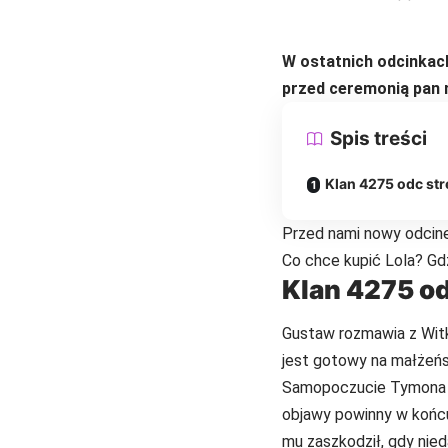
W ostatnich odcinkach
przed ceremonią pan m
Spis treści
Klan 4275 odc str
Przed nami nowy odcine
Co chce kupić Lola? Gdz
Klan 4275 od
Gustaw rozmawia z Witk
jest gotowy na małżeńs
Samopoczucie Tymona wci
objawy powinny w końcu
mu zaszkodził, gdy nied