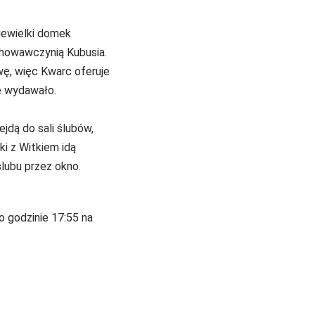
iewielki domek
chowawczynią Kubusia.
wę, więc Kwarc oferuje
e wydawało.
jdą do sali ślubów,
i z Witkiem idą
lubu przez okno.
o godzinie 17:55 na