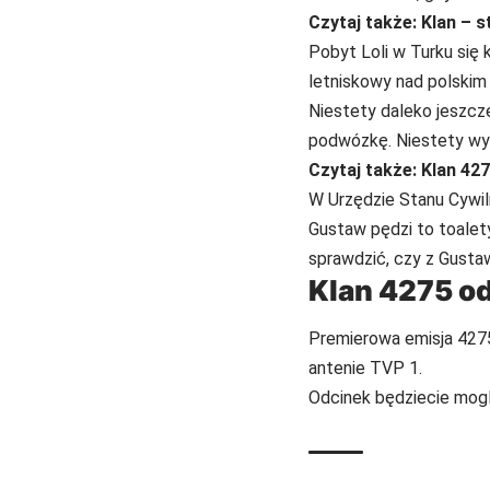
Czytaj także:
Klan – 
Pobyt Loli w Turku się
letniskowy nad polskim
Niestety daleko jeszcze
podwózkę. Niestety wyc
Czytaj także:
Klan 427
W Urzędzie Stanu Cywiln
Gustaw pędzi to toalet
sprawdzić, czy z Gusta
Klan 4275 od
Premierowa emisja 4275 
antenie TVP 1.
Odcinek będziecie mog