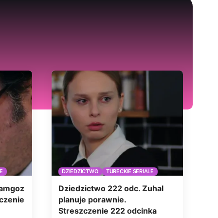
E
DZIEDZICTWO
TURECKIE SERIALE
Camgoz
Dziedzictwo 222 odc. Zuhal
zczenie
planuje porawnie.
Streszczenie 222 odcinka