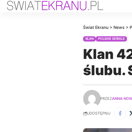
Świat Ekranu
>
News
>
P
KLAN
POLSKIE SERIALE
Klan 4
ślubu.
PRZEZ
ANNA NO
UDOSTĘPNIJ