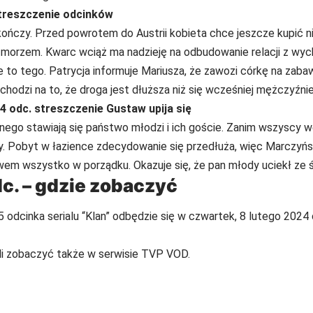
streszczenie odcinków
 kończy. Przed powrotem do Austrii kobieta chce jeszcze kupić n
 morzem. Kwarc wciąż ma nadzieję na odbudowanie relacji z wy
 to tego. Patrycja informuje Mariusza, że zawozi córkę na zaba
hodzi na to, że droga jest dłuższa niż się wcześniej mężczyźni
4 odc. streszczenie Gustaw upija się
ego stawiają się państwo młodzi i ich goście. Zanim wszyscy we
y. Pobyt w łazience zdecydowanie się przedłuża, więc Marczyńsk
wem wszystko w porządku. Okazuje się, że pan młody uciekł ze ś
c. – gdzie zobaczyć
odcinka serialu “Klan” odbędzie się w czwartek, 8 lutego 2024 
li zobaczyć także w serwisie TVP VOD.