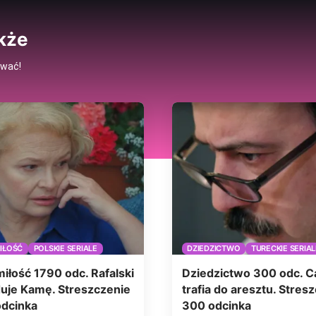
kże
ować!
MIŁOŚĆ
POLSKIE SERIALE
DZIEDZICTWO
TURECKIE SERIAL
miłość 1790 odc. Rafalski
Dziedzictwo 300 odc. 
uje Kamę. Streszczenie
trafia do aresztu. Stres
dcinka
300 odcinka