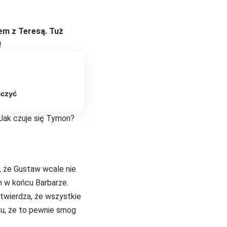
bem z Teresą. Tuż
!
aczyć
 Jak czuje się Tymon?
, że Gustaw wcale nie
m w końcu Barbarze.
stwierdza, że wszystkie
ku, że to pewnie smog