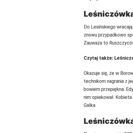
Leśniczówka
Do Lesińskiego wracają 
znowu przypadkowo spot
Zauważa to Ruszczycówn
Czytaj także:
Leśnicz
Okazuje się, że w Boro
technikom nagrania z j
bowiem przepiękna. Edyt
nim opiekował. Kobieta 
Gałka.
Leśniczówka