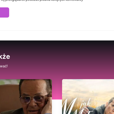
kże
ować!