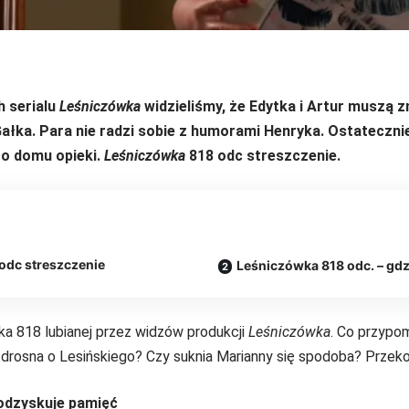
h serialu
Leśniczówka
widzieliśmy, że Edytka i Artur muszą z
ałka. Para nie radzi sobie z humorami Henryka
. Ostateczni
go domu opieki.
Leśniczówka
818 odc streszczenie.
odc streszczenie
Leśniczówka 818 odc. – gd
ka 818 lubianej przez widzów produkcji
Leśniczówka
. Co przypo
drosna o Lesińskiego? Czy suknia Marianny się spodoba? Przekona
odzyskuje pamięć