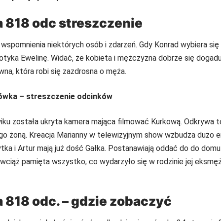
 818 odc streszczenie
wspomnienia niektórych osób i zdarzeń. Gdy Konrad wybiera się 
yka Ewelinę. Widać, że kobieta i mężczyzna dobrze się dogadują
a, która robi się zazdrosna o męża.
ówka – streszczenie odcinków
wiku została ukryta kamera mająca filmować Kurkową. Odkrywa to
ego żoną. Kreacja Marianny w telewizyjnym show wzbudza dużo em
ka i Artur mają już dość Gałka. Postanawiają oddać do do domu 
wciąż pamięta wszystko, co wydarzyło się w rodzinie jej eksmęż
 818 odc. – gdzie zobaczyć