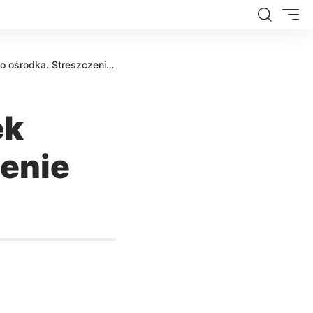
ka. Streszczenie 818 odcinka
ek
zenie