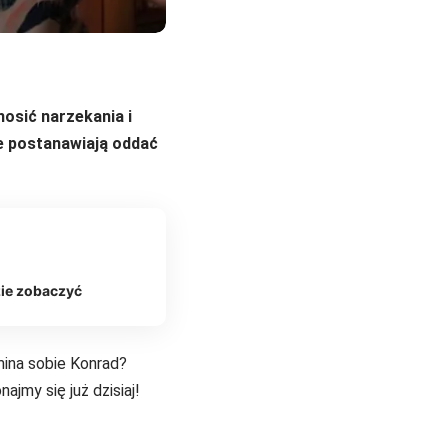
nosić narzekania i
e postanawiają oddać
zie zobaczyć
mina sobie Konrad?
jmy się już dzisiaj!