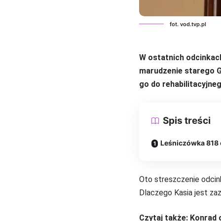
fot. vod.tvp.pl
W ostatnich odcinkac
marudzenie starego G
go do rehabilitacyjne
Spis treści
Leśniczówka 818 
Oto streszczenie odcin
Dlaczego Kasia jest zaz
Czytaj także:
Konrad 