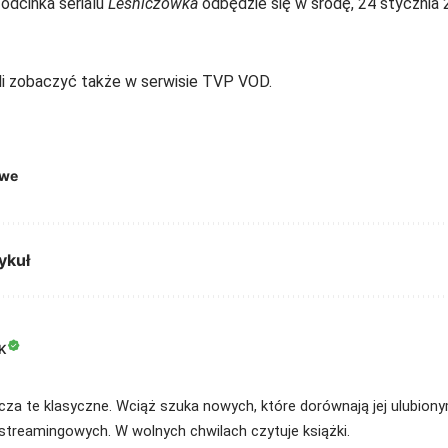
odcinka serialu
Leśniczówka
odbędzie się w środę, 24 stycznia 
li zobaczyć także w serwisie TVP VOD.
owe
ykuł
K
cza te klasyczne. Wciąż szuka nowych, które dorównają jej ulubionym. 
streamingowych. W wolnych chwilach czytuje książki.