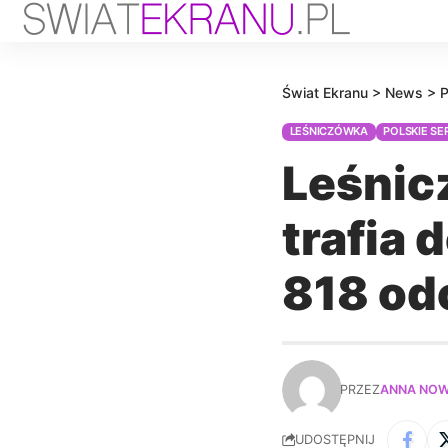
Świat Ekranu
>
News
>
P
LEŚNICZÓWKA
POLSKIE SE
Leśnic
trafia 
818 od
PRZEZ
ANNA NO
UDOSTĘPNIJ