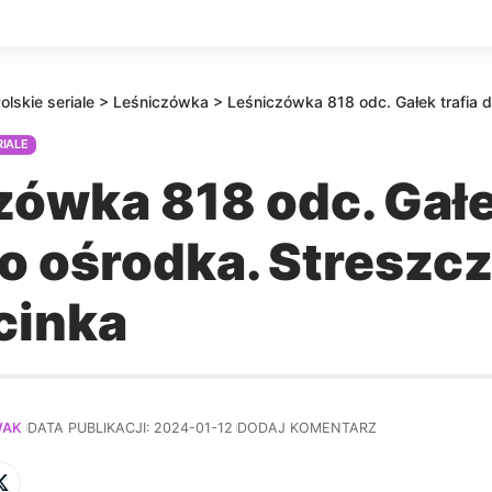
olskie seriale
>
Leśniczówka
>
Leśniczówka 818 odc. Gałek trafia do ośrod
RIALE
zówka 818 odc. Gał
do ośrodka. Streszc
cinka
WAK
DATA PUBLIKACJI: 2024-01-12
DODAJ KOMENTARZ