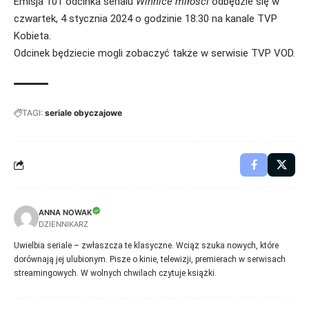
Emisja 101 odcinka serialu
Winnice miłości
odbędzie się w
czwartek, 4 stycznia 2024 o godzinie 18:30 na kanale TVP
Kobieta.
Odcinek będziecie mogli zobaczyć także w serwisie TVP VOD.
TAGI:
seriale obyczajowe
ANNA NOWAK
DZIENNIKARZ
Uwielbia seriale – zwłaszcza te klasyczne. Wciąż szuka nowych, które
dorównają jej ulubionym. Pisze o kinie, telewizji, premierach w serwisach
streamingowych. W wolnych chwilach czytuje książki.