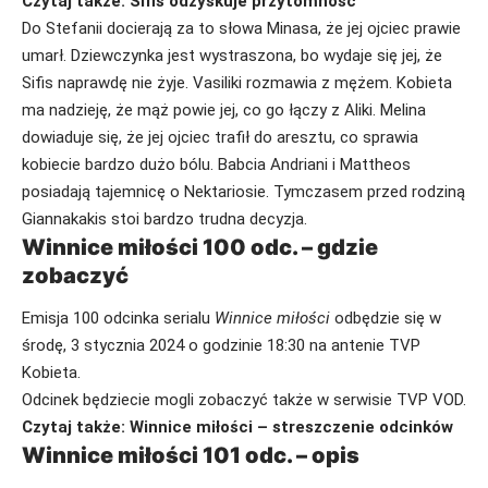
Czytaj także:
Sifis odzyskuje przytomność
Do Stefanii docierają za to słowa Minasa, że jej ojciec prawie
umarł. Dziewczynka jest wystraszona, bo wydaje się jej, że
Sifis naprawdę nie żyje. Vasiliki rozmawia z mężem. Kobieta
ma nadzieję, że mąż powie jej, co go łączy z Aliki. Melina
dowiaduje się, że jej ojciec trafił do aresztu, co sprawia
kobiecie bardzo dużo bólu. Babcia Andriani i Mattheos
posiadają tajemnicę o Nektariosie. Tymczasem przed rodziną
Giannakakis stoi bardzo trudna decyzja.
Winnice miłości 100 odc. – gdzie
zobaczyć
Emisja 100 odcinka serialu
Winnice miłości
odbędzie się w
środę, 3 stycznia 2024 o godzinie 18:30 na antenie TVP
Kobieta.
Odcinek będziecie mogli zobaczyć także w serwisie TVP VOD.
Czytaj także:
Winnice miłości – streszczenie odcinków
Winnice miłości 101 odc. – opis