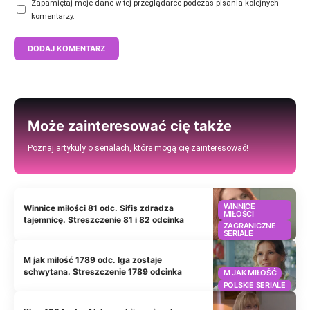
Zapamiętaj moje dane w tej przeglądarce podczas pisania kolejnych
komentarzy.
Może zainteresować cię także
Poznaj artykuły o serialach, które mogą cię zainteresować!
WINNICE
Winnice miłości 81 odc. Sifis zdradza
MIŁOŚCI
tajemnicę. Streszczenie 81 i 82 odcinka
ZAGRANICZNE
SERIALE
M jak miłość 1789 odc. Iga zostaje
schwytana. Streszczenie 1789 odcinka
M JAK MIŁOŚĆ
POLSKIE SERIALE