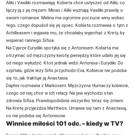
Aliki i Vasiliki rozmawiają. Kobieta chce usłyszeć od Aliki, co
łączy ją z jej mężem. Minas i Aliki wyznają Vasiliki prawdę o
swoim romansie. Melina ma ogromne poczucie winy wobec
tego, czego dopuścił się jej ojciec. Kobieta rozmawia o tym z
Achilleasem i wyjawia mu, że chciałaby wyjechać z Krety, by
wspierać rannego Sifisa.
Na Cyprze Eurydiki spotyka się z Antonisem. Kobieta ma
otrzymać od mężczyzny kwotę pieniędzy, które udało jej się
od niego wyłudzić. Ktoś jednak widzi Antonisa i Eurydiki. Do
szpitala, gdzie leży Sifis przychodzi Eva. Kobiecie nie podoba
się to, jak traktuje ją Anastasia.
Daphni rozmawia z Markosem. Mężczyzna tłumaczy kobiecie,
czego od niej chce w ich relacji. Na jaw wychodzi stan
zdrowia Sifisa. Prawdopodobnie wszystko teraz się zmieni.
Na Kretę przyjeżdża Mattheos. Umawia się tam z Anastasią,
co nie podoba się Antonisowi.
Winnice miłości 101 odc. – kiedy w TV?