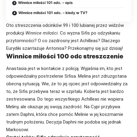
Winnice miłości 101 odc. – opis
Winnice miłości 101 odc. – kiedy w TV?
Oto streszczenia odcinków 99 i 100 lubianej przez widzów
produkcji
Winnice miłości
. Co wyzna Sifis po odzyskaniu
przytomności? O co zazdrosny jest Achilleas? Dlaczego
Eurydiki szantażuje Antonisa? Przekonajmy się już dzisiaj!
Winnice miłości 100 odc streszczenie
Anastasia jest w kontakcie z policją. Wyjaśnia im, kto jest
odpowiedzialny postrzelenie Sifisa. Melina jest zdruzgotana
obecną sytuacją. Wie, że to jej ojciec jest odpowiedzialny za
to, że Sifis przebywa teraz w szpitalu. Kobieta jest bardzo
zestresowana. Do tego wszystkiego Achilleas nie wspiera
Meliny, ale okazuje jej swoją zazdrość. Na Cypr przybywa
zatem Daphni, która chce pomóc Melinie w jej koszmarnie
trudnym położeniu. Decyzja Daphni nie podoba się jednak
Markosowi.