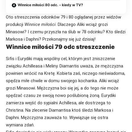
Winnice miłości 80 odc. – kiedy w TV?
Oto streszczenia odcinków 79 i 80 oglądanej przez widzów
produkcji
Winnice miłości
. Dlaczego Aliki wciąż grozi
Minasowi? I czemu przyszła na ślub w
78 odcinku
? Kto śledzi
Markosa i Daphni? Przekonajmy się już dzisiaj!
Winnice miłości 79 odc streszczenie
Sifis i Eurydiki mają wspólny cel, którym jest zniszczenie
związku Achilleasa i Meliny. Diamantis uważa, że mężczyzna
powinien wrócić na Kretę. Kobieta zaś, niczego nieświadoma,
spędza miłe chwile w domu swojego kochanka. Aliki wciąż
grozi Minasowi. Mężczyzna boi się jej, a do tego nie może
spędzać czasu ze swoją nowo poślubioną żoną. Eurydiki
zamierza wejść do sypialni Achillesa, ale dostrzega to
Christina. Na zlecenie Diamantisa ktoś śledzi Markosa i
Daphni. Mężczyzna zauważa to. Wywiązuje się ostra
wymiana zdań.