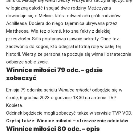
Sifis dowiaduje się wielu rzeczy. Wszystko zaczyna łączyć się
w logiczną całość i spajać dwie rodziny. Mężczyzna
dowiaduje się o Melinie, która odwiedzała grób rodziców
Achilleasa. Dociera do niego tajemnica ukrywana przez
Mattheosa. Wie też o kimś, kto zna fakty z dalekiej
przeszłości. Sifis postanawia ujawnić sekrety. Chce też
zadzwonić do kogoś, kto odegrał istotną rolę w całej tej
historii. Wierzy, że persona ta poczuje się winna i ostatecznie
odbierze sobie życie.
Winnice miłości 79 odc. – gdzie
zobaczyć
Emisja 79 odcinka serialu
Winnice miłości
odbędzie się w
środę, 6 grudnia 2023 o godzinie 18:30 na antenie TVP
Kobieta.
Odcinek będziecie mogli zobaczyć także w serwisie TVP VOD.
Czytaj także:
Winnice miłości – streszczenie odcinków
Winnice miłości 80 odc. – opis