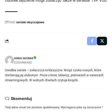
Odcinek będziecie mogli zobaczyć także w serwisie TVP VOD.
TAGI:
seriale obyczajowe
ANNA NOWAK
DZIENNIKARZ
Uwielbia seriale – zwłaszcza te klasyczne. Wciąż szuka nowych, które
dorównają jej ulubionym. Pisze o kinie, telewizji, premierach w serwisach
streamingowych. W wolnych chwilach czytuje książki.
Skomentuj
Twój adres email nie zostanie opublikowany.
Wymagane pola są oznaczone
*