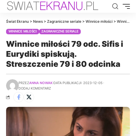
Świat Ekranu
>
News
>
Zagraniczne seriale
>
Winnice miłości
>
Winnice miłości 79 odc. Sifis i Eurydiki spiskują. Streszczenie 79 i 80 odcinka
WINNICE MIŁOŚCI
ZAGRANICZNE SERIALE
Winnice miłości 79 odc. Sifis i
Eurydiki spiskują.
Streszczenie 79 i 80 odcinka
PRZEZ
ANNA NOWAK
DATA PUBLIKACJI: 2023-12-05
DODAJ KOMENTARZ