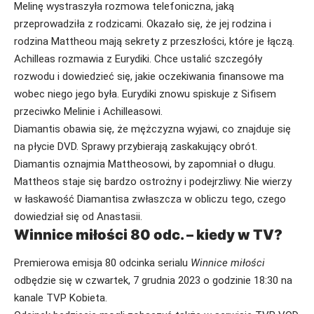
Melinę wystraszyła rozmowa telefoniczna, jaką
przeprowadziła z rodzicami. Okazało się, że jej rodzina i
rodzina Mattheou mają sekrety z przeszłości, które je łączą.
Achilleas rozmawia z Eurydiki. Chce ustalić szczegóły
rozwodu i dowiedzieć się, jakie oczekiwania finansowe ma
wobec niego jego była. Eurydiki znowu spiskuje z Sifisem
przeciwko Melinie i Achilleasowi.
Diamantis obawia się, że mężczyzna wyjawi, co znajduje się
na płycie DVD. Sprawy przybierają zaskakujący obrót.
Diamantis oznajmia Mattheosowi, by zapomniał o długu.
Mattheos staje się bardzo ostrożny i podejrzliwy. Nie wierzy
w łaskawość Diamantisa zwłaszcza w obliczu tego, czego
dowiedział się od Anastasii.
Winnice miłości 80 odc. – kiedy w TV?
Premierowa emisja 80 odcinka serialu
Winnice miłości
odbędzie się w czwartek, 7 grudnia 2023 o godzinie 18:30 na
kanale TVP Kobieta.