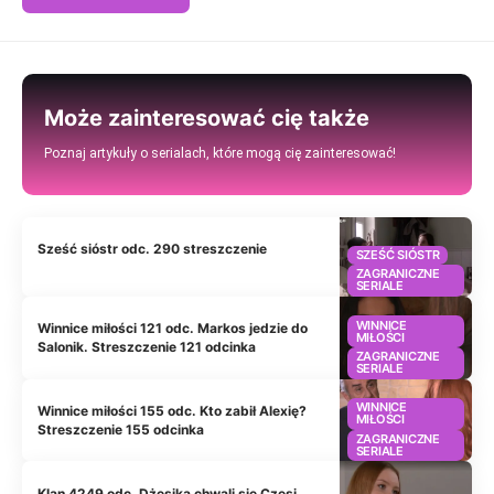
Może zainteresować cię także
Poznaj artykuły o serialach, które mogą cię zainteresować!
Sześć sióstr odc. 290 streszczenie
SZEŚĆ SIÓSTR
ZAGRANICZNE
SERIALE
WINNICE
Winnice miłości 121 odc. Markos jedzie do
MIŁOŚCI
Salonik. Streszczenie 121 odcinka
ZAGRANICZNE
SERIALE
WINNICE
Winnice miłości 155 odc. Kto zabił Alexię?
MIŁOŚCI
Streszczenie 155 odcinka
ZAGRANICZNE
SERIALE
Klan 4249 odc. Dżesika chwali się Czesi.