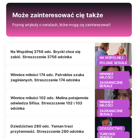
Może zainteresować cię także
Poznaj artykuły o serialach, które mogą cię zainteresować!
Na Wspólnej 3756 odc. Brycki chce się
zabić. Streszczenie 3756 odcinka
NA WSPÓLNEJ
POLSKIE SERIALE
WINNICE
Winnice miłości 174 odc. Patroklos szuka
MIŁOŚCI
zaginionych. Streszczenie 174 odcinka
ZAGRANICZNE
SERIALE
Winnice miłości 102 odc. Melina potajemnie
WINNICE
odwiedza Sifisa. Streszczenie 102 i 103
MIŁOŚCI
odcinka
ZAGRANICZNE
SERIALE
Dziedzictwo 280 odc. Yaman traci
DZIEDZICTWO
przytomność. Streszczenie 280 odcinka
TURECKIE
SERIALE