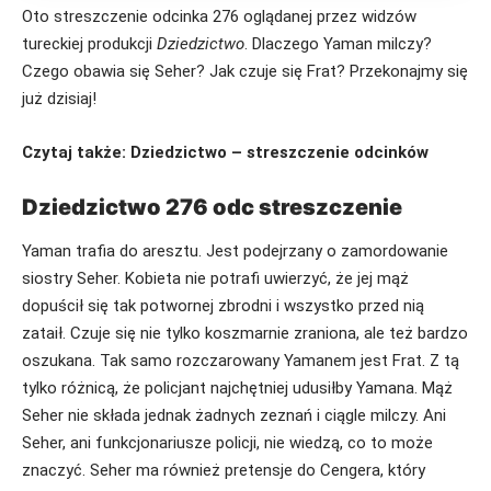
Oto streszczenie odcinka 276 oglądanej przez widzów
tureckiej produkcji
Dziedzictwo
. Dlaczego Yaman milczy?
Czego obawia się Seher? Jak czuje się Frat? Przekonajmy się
już dzisiaj!
Czytaj także:
Dziedzictwo – streszczenie odcinków
Dziedzictwo 276 odc streszczenie
Yaman trafia do aresztu. Jest podejrzany o zamordowanie
siostry Seher. Kobieta nie potrafi uwierzyć, że jej mąż
dopuścił się tak potwornej zbrodni i wszystko przed nią
zataił. Czuje się nie tylko koszmarnie zraniona, ale też bardzo
oszukana. Tak samo rozczarowany Yamanem jest Frat. Z tą
tylko różnicą, że policjant najchętniej udusiłby Yamana. Mąż
Seher nie składa jednak żadnych zeznań i ciągle milczy. Ani
Seher, ani funkcjonariusze policji, nie wiedzą, co to może
znaczyć. Seher ma również pretensje do Cengera, który