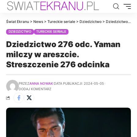
Świat Ekranu
>
News
>
Tureckie seriale
>
Dziedzictwo
>
Dziedzictwo 276 odc. Yaman milczy w areszcie. Streszczenie 276 odcinka
DZIEDZICTWO
TURECKIE SERIALE
Dziedzictwo 276 odc. Yaman
milczy w areszcie.
Streszczenie 276 odcinka
PRZEZ
ANNA NOWAK
DATA PUBLIKACJI: 2024-05-05
DODAJ KOMENTARZ