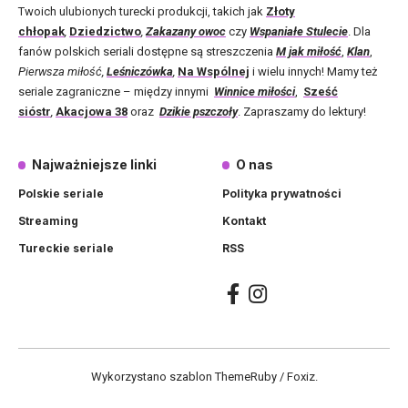
Twoich ulubionych turecki produkcji, takich jak
Złoty
chłopak
,
Dziedzictwo
,
Zakazany owoc
czy
Wspaniałe Stulecie
. Dla
fanów polskich seriali dostępne są streszczenia
M jak miłość
,
Klan
,
Pierwsza miłość,
Leśniczówka
,
Na Wspólnej
i wielu innych! Mamy też
seriale zagraniczne – między innymi
Winnice miłości
,
Sześć
sióstr
,
Akacjowa 38
oraz
Dzikie pszczoły
. Zapraszamy do lektury!
Najważniejsze linki
O nas
Polskie seriale
Polityka prywatności
Streaming
Kontakt
Tureckie seriale
RSS
Wykorzystano szablon ThemeRuby / Foxiz.