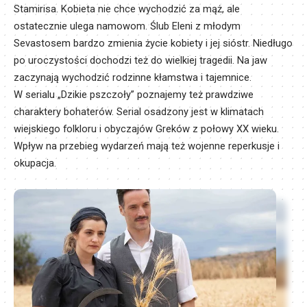
Stamirisa. Kobieta nie chce wychodzić za mąż, ale
ostatecznie ulega namowom. Ślub Eleni z młodym
Sevastosem bardzo zmienia życie kobiety i jej sióstr. Niedługo
po uroczystości dochodzi też do wielkiej tragedii. Na jaw
zaczynają wychodzić rodzinne kłamstwa i tajemnice.
W serialu „Dzikie pszczoły” poznajemy też prawdziwe
charaktery bohaterów. Serial osadzony jest w klimatach
wiejskiego folkloru i obyczajów Greków z połowy XX wieku.
Wpływ na przebieg wydarzeń mają też wojenne reperkusje i
okupacja.