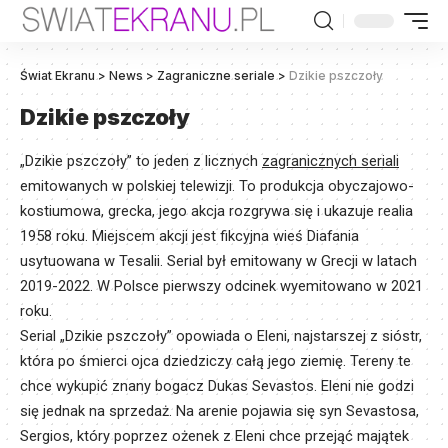
Świat Ekranu
>
News
>
Zagraniczne seriale
>
Dzikie pszczoły
Dzikie pszczoły
„Dzikie pszczoły” to jeden z licznych
zagranicznych seriali
emitowanych w polskiej telewizji. To produkcja obyczajowo-
kostiumowa, grecka, jego akcja rozgrywa się i ukazuje realia
1958 roku. Miejscem akcji jest fikcyjna wieś Diafania
usytuowana w Tesalii. Serial był emitowany w Grecji w latach
2019-2022. W Polsce pierwszy odcinek wyemitowano w 2021
roku.
Serial „Dzikie pszczoły” opowiada o Eleni, najstarszej z sióstr,
która po śmierci ojca dziedziczy całą jego ziemię. Tereny te
chce wykupić znany bogacz Dukas Sevastos. Eleni nie godzi
się jednak na sprzedaż. Na arenie pojawia się syn Sevastosa,
Sergios, który poprzez ożenek z Eleni chce przejąć majątek