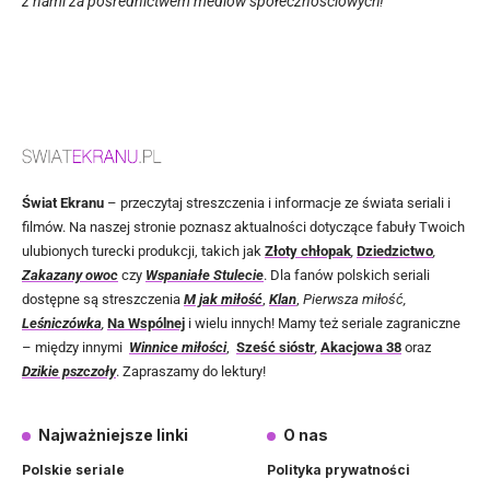
z nami za pośrednictwem mediów społecznościowych!
Świat Ekranu
– przeczytaj streszczenia i informacje ze świata seriali i
filmów. Na naszej stronie poznasz aktualności dotyczące fabuły Twoich
ulubionych turecki produkcji, takich jak
Złoty chłopak
,
Dziedzictwo
,
Zakazany owoc
czy
Wspaniałe Stulecie
. Dla fanów polskich seriali
dostępne są streszczenia
M jak miłość
,
Klan
,
Pierwsza miłość,
Leśniczówka
,
Na Wspólnej
i wielu innych! Mamy też seriale zagraniczne
– między innymi
Winnice miłości
,
Sześć sióstr
,
Akacjowa 38
oraz
Dzikie pszczoły
. Zapraszamy do lektury!
Najważniejsze linki
O nas
Polskie seriale
Polityka prywatności