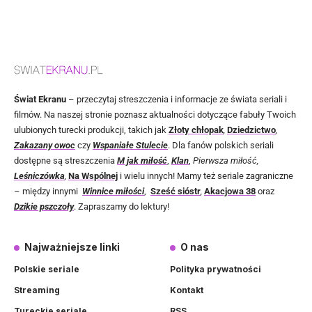
Świat Ekranu
– przeczytaj streszczenia i informacje ze świata seriali i
filmów. Na naszej stronie poznasz aktualności dotyczące fabuły Twoich
ulubionych turecki produkcji, takich jak
Złoty chłopak
,
Dziedzictwo
,
Zakazany owoc
czy
Wspaniałe Stulecie
. Dla fanów polskich seriali
dostępne są streszczenia
M jak miłość
,
Klan
,
Pierwsza miłość,
Leśniczówka
,
Na Wspólnej
i wielu innych! Mamy też seriale zagraniczne
– między innymi
Winnice miłości
,
Sześć sióstr
,
Akacjowa 38
oraz
Dzikie pszczoły
. Zapraszamy do lektury!
Najważniejsze linki
O nas
Polskie seriale
Polityka prywatności
Streaming
Kontakt
Tureckie seriale
RSS