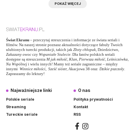
POKAŻ WIĘCEJ
Świat Ekranu
– przeczytaj streszczenia i informacje ze świata seriali i
filmów. Na naszej stronie poznasz aktualności dotyczące fabuły Twoich
ulubionych turecki produkcji, takich jak
Złoty chłopak
,
Dziedzictwo
,
Zakazany owoc
czy
Wspaniałe Stulecie
. Dla fanów polskich seriali
dostępne są streszczenia
M jak miłość
,
Klan
,
Pierwsza miłość,
Leśniczówka
,
Na Wspólnej
i wielu innych! Mamy też seriale zagraniczne – między
innymi
Winnice miłości
,
Sześć sióstr
,
Akacjowa 38
oraz
Dzikie pszczoły
.
Zapraszamy do lektury!
Najważniejsze linki
O nas
Polskie seriale
Polityka prywatności
Streaming
Kontakt
Tureckie seriale
RSS