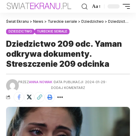
Aa
Świat Ekranu
>
News
>
Tureckie seriale
>
Dziedzictwo
>
Dziedzictwo 209 odc. Yaman odkrywa dokumenty. Streszczenie 209 odcinka
DZIEDZICTWO
TURECKIE SERIALE
Dziedzictwo 209 odc. Yaman
odkrywa dokumenty.
Streszczenie 209 odcinka
PRZEZ
ANNA NOWAK
DATA PUBLIKACJI: 2024-01-29
DODAJ KOMENTARZ