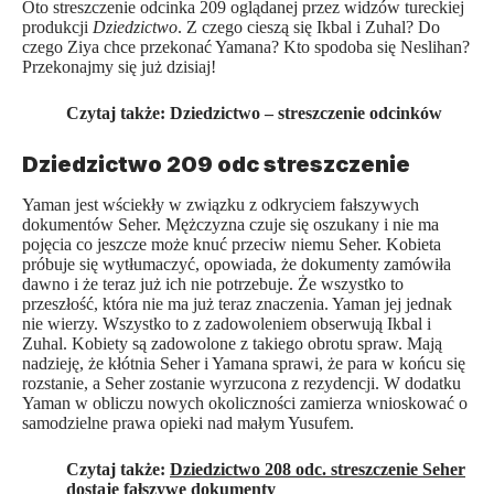
Oto streszczenie odcinka 209 oglądanej przez widzów tureckiej
produkcji
Dziedzictwo
. Z czego cieszą się Ikbal i Zuhal? Do
czego Ziya chce przekonać Yamana? Kto spodoba się Neslihan?
Przekonajmy się już dzisiaj!
Czytaj także:
Dziedzictwo – streszczenie odcinków
Dziedzictwo 209 odc streszczenie
Yaman jest wściekły w związku z odkryciem fałszywych
dokumentów Seher. Mężczyzna czuje się oszukany i nie ma
pojęcia co jeszcze może knuć przeciw niemu Seher. Kobieta
próbuje się wytłumaczyć, opowiada, że dokumenty zamówiła
dawno i że teraz już ich nie potrzebuje. Że wszystko to
przeszłość, która nie ma już teraz znaczenia. Yaman jej jednak
nie wierzy. Wszystko to z zadowoleniem obserwują Ikbal i
Zuhal. Kobiety są zadowolone z takiego obrotu spraw. Mają
nadzieję, że kłótnia Seher i Yamana sprawi, że para w końcu się
rozstanie, a Seher zostanie wyrzucona z rezydencji. W dodatku
Yaman w obliczu nowych okoliczności zamierza wnioskować o
samodzielne prawa opieki nad małym Yusufem.
Czytaj także:
Dziedzictwo 208 odc. streszczenie Seher
dostaje fałszywe dokumenty