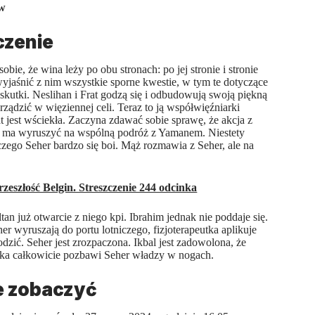
ów
czenie
e, że wina leży po obu stronach: po jej stronie i stronie
wyjaśnić z nim wszystkie sporne kwestie, w tym te dotyczące
kutki. Neslihan i Frat godzą się i odbudowują swoją piękną
ządzić w więziennej celi. Teraz to ją współwięźniarki
jest wściekła. Zaczyna zdawać sobie sprawę, że akcja z
r ma wyruszyć na wspólną podróż z Yamanem. Niestety
zego Seher bardzo się boi. Mąż rozmawia z Seher, ale na
zeszłość Belgin. Streszczenie 244 odcinka
tan już otwarcie z niego kpi. Ibrahim jednak nie poddaje się.
er wyruszają do portu lotniczego, fizjoterapeutka aplikuje
dzić. Seher jest zrozpaczona. Ikbal jest zadowolona, że
peutka całkowicie pozbawi Seher władzy w nogach.
ie zobaczyć