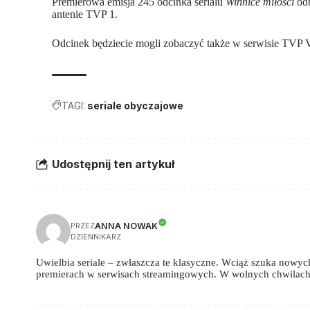
Premierowa emisja 245 odcinka serialu
Winnice miłości
odb
antenie TVP 1.
Odcinek będziecie mogli zobaczyć także w serwisie TVP
TAGI:
seriale obyczajowe
Udostępnij ten artykuł
ANNA NOWAK
PRZEZ
DZIENNIKARZ
Uwielbia seriale – zwłaszcza te klasyczne. Wciąż szuka nowych,
premierach w serwisach streamingowych. W wolnych chwilach 