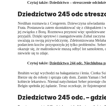
Czytaj także:
Dziedzictwo – streszczenie odcink
Dziedzictwo 245 odc stresz
Neslihan rozmawia z Cengerem. Dziewczyna uświadamia sobi
Frata. Postanawia zatem skontaktować się z chłopakiem i 
jej związku z Borą. Rozmowa przynosi więc spodziewane s
przyjaźń. Dzięki sprytowi i zaangażowaniu Zuhal zaczyna r
uważają za swoją przywódczynię. Zdetronizowana Melahat 
podarciem koców przysporzyła jej tylko problemów. Sehe
okazuje się, że małżonkowie muszą odbyć lot samolotem, c
niewiele się to zdaje.
Czytaj także:
Dziedzictwo 244 odc. Niechlubna pr
Ibrahim wciąż wychodzi na bałaganiarza i lenia. Ciotka Sul
Bierze się do roboty i sprząta cały dom. Zanim Yaman i Seh
kobiecie lekarstwo. Niemal natychmiast Seher przestaje cho
Belgin spełniła jej żądanie. Teraz oczekuje, że fizjotera
Dziedzictwo 245 odc. – gdz