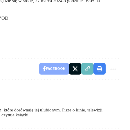
ędzie się w środę, 27 marca 2024 o godzinie 16:05 na
 VOD.
FACEBOOK
 które dorównają jej ulubionym. Pisze o kinie, telewizji,
czytuje książki.