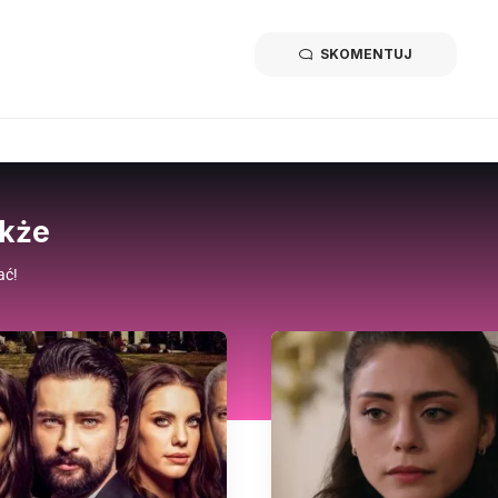
SKOMENTUJ
akże
ać!