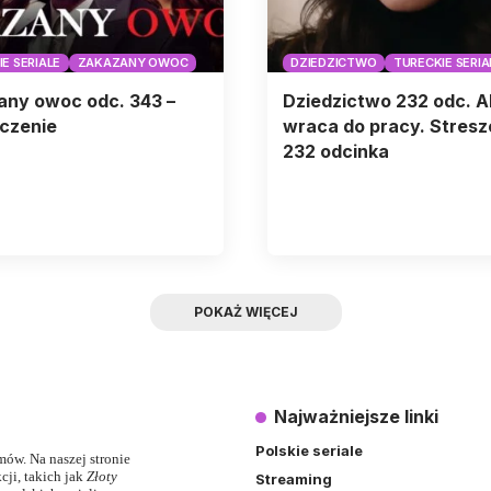
E SERIALE
ZAKAZANY OWOC
DZIEDZICTWO
TURECKIE SERIA
any owoc odc. 343 –
Dziedzictwo 232 odc. Al
czenie
wraca do pracy. Stresz
232 odcinka
POKAŻ WIĘCEJ
Najważniejsze linki
Polskie seriale
lmów. Na naszej stronie
ji, takich jak
Złoty
Streaming