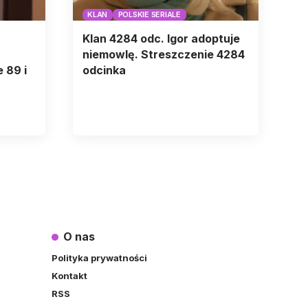
KLAN
POLSKIE SERIALE
Klan 4284 odc. Igor adoptuje
niemowlę. Streszczenie 4284
 89 i
odcinka
O nas
Polityka prywatności
Kontakt
RSS