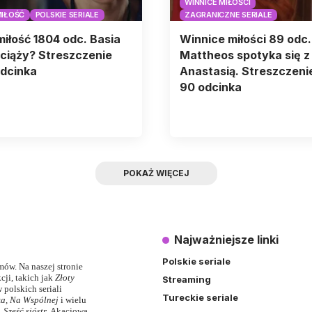
WINNICE MIŁOŚCI
MIŁOŚĆ
POLSKIE SERIALE
ZAGRANICZNE SERIALE
miłość 1804 odc. Basia
Winnice miłości 89 odc.
 ciąży? Streszczenie
Mattheos spotyka się z
dcinka
Anastasią. Streszczenie
90 odcinka
POKAŻ WIĘCEJ
Najważniejsze linki
Polskie seriale
lmów. Na naszej stronie
ji, takich jak
Złoty
Streaming
 polskich seriali
Tureckie seriale
ka
,
Na Wspólnej
i wielu
,
Sześć sióstr
,
Akacjowa