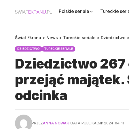
Polskie seriale
Tureckie seri
Świat Ekranu
>
News
>
Tureckie seriale
>
Dziedzictwo
DZIEDZICTWO
TURECKIE SERIALE
Dziedzictwo 267 
przejąć majątek.
odcinka
PRZEZ
ANNA NOWAK
DATA PUBLIKACJI: 2024-04-11