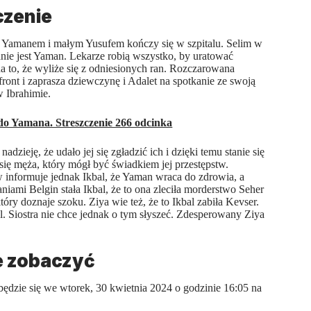
czenie
 Yamanem i małym Yusufem kończy się w szpitalu. Selim w
ie jest Yaman. Lekarze robią wszystko, by uratować
 to, że wyliże się z odniesionych ran. Rozczarowana
ront i zaprasza dziewczynę i Adalet na spotkanie ze swoją
w Ibrahimie.
 do Yamana. Streszczenie 266 odcinka
adzieję, że udało jej się zgładzić ich i dzięki temu stanie się
 się męża, który mógł być świadkiem jej przestępstw.
 informuje jednak Ikbal, że Yaman wraca do zdrowia, a
aniami Belgin stała Ikbal, że to ona zleciła morderstwo Seher
óry doznaje szoku. Ziya wie też, że to Ikbal zabiła Kevser.
. Siostra nie chce jednak o tym słyszeć. Zdesperowany Ziya
e zobaczyć
ędzie się we wtorek, 30 kwietnia 2024 o godzinie 16:05 na