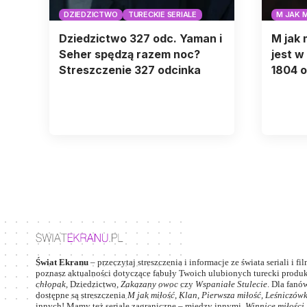
DZIEDZICTWO
TURECKIE SERIALE
M JAK 
Dziedzictwo 327 odc. Yaman i
M jak 
Seher spędzą razem noc?
jest w
Streszczenie 327 odcinka
1804 o
Świat Ekranu
– przeczytaj streszczenia i informacje ze świata seriali i fi
poznasz aktualności dotyczące fabuły Twoich ulubionych turecki produkc
chłopak
,
Dziedzictwo
,
Zakazany owoc
czy
Wspaniałe Stulecie
. Dla fanów
dostępne są streszczenia
M jak miłość
,
Klan
,
Pierwsza miłość,
Leśniczów
innych! Mamy też seriale zagraniczne – między innymi
Winnice miłości