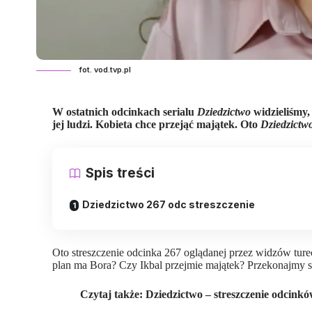
fot. vod.tvp.pl
W ostatnich odcinkach
serialu
Dziedzictwo
widzieliśmy,
jej ludzi. Kobieta chce przejąć majątek.
Oto
Dziedzictw
Spis treści
Dziedzictwo 267 odc streszczenie
Oto streszczenie odcinka 267 oglądanej przez widzów ture
plan ma Bora? Czy Ikbal przejmie majątek? Przekonajmy się
Czytaj także:
Dziedzictwo – streszczenie odcink