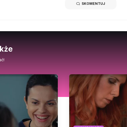
SKOMENTUJ
akże
ać!