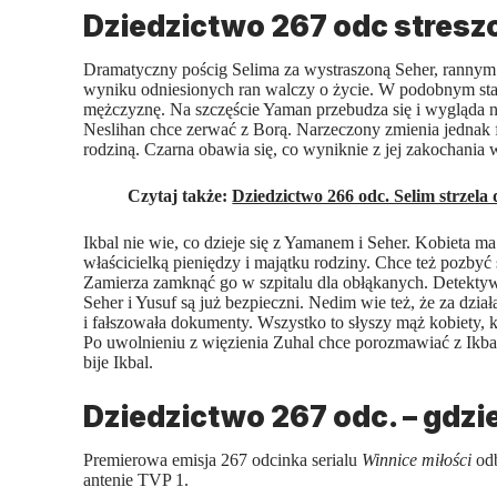
Dziedzictwo 267 odc stresz
Dramatyczny pościg Selima za wystraszoną Seher, rannym
wyniku odniesionych ran walczy o życie. W podobnym stan
mężczyznę. Na szczęście Yaman przebudza się i wygląda na
Neslihan chce zerwać z Borą. Narzeczony zmienia jednak f
rodziną. Czarna obawia się, co wyniknie z jej zakochania 
Czytaj także:
Dziedzictwo 266 odc. Selim strzela
Ikbal nie wie, co dzieje się z Yamanem i Seher. Kobieta ma n
właścicielką pieniędzy i majątku rodziny. Chce też pozbyć
Zamierza zamknąć go w szpitalu dla obłąkanych. Detektyw
Seher i Yusuf są już bezpieczni. Nedim wie też, że za dział
i fałszowała dokumenty. Wszystko to słyszy mąż kobiety, kt
Po uwolnieniu z więzienia Zuhal chce porozmawiać z Ikbal
bije Ikbal.
Dziedzictwo 267 odc. – gdzi
Premierowa emisja 267 odcinka serialu
Winnice miłości
odb
antenie TVP 1.