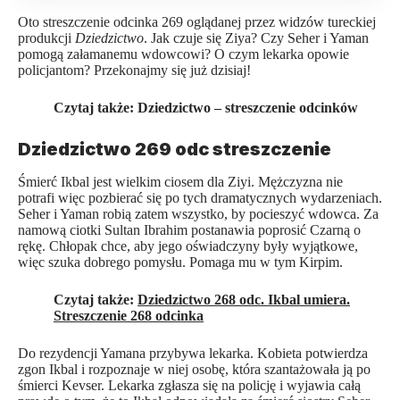
Oto streszczenie odcinka 269 oglądanej przez widzów tureckiej
produkcji
Dziedzictwo
. Jak czuje się Ziya? Czy Seher i Yaman
pomogą załamanemu wdowcowi? O czym lekarka opowie
policjantom? Przekonajmy się już dzisiaj!
Czytaj także:
Dziedzictwo – streszczenie odcinków
Dziedzictwo 269 odc streszczenie
Śmierć Ikbal jest wielkim ciosem dla Ziyi. Mężczyzna nie
potrafi więc pozbierać się po tych dramatycznych wydarzeniach.
Seher i Yaman robią zatem wszystko, by pocieszyć wdowca. Za
namową ciotki Sultan Ibrahim postanawia poprosić Czarną o
rękę. Chłopak chce, aby jego oświadczyny były wyjątkowe,
więc szuka dobrego pomysłu. Pomaga mu w tym Kirpim.
Czytaj także:
Dziedzictwo 268 odc. Ikbal umiera.
Streszczenie 268 odcinka
Do rezydencji Yamana przybywa lekarka. Kobieta potwierdza
zgon Ikbal i rozpoznaje w niej osobę, która szantażowała ją po
śmierci Kevser. Lekarka zgłasza się na policję i wyjawia całą