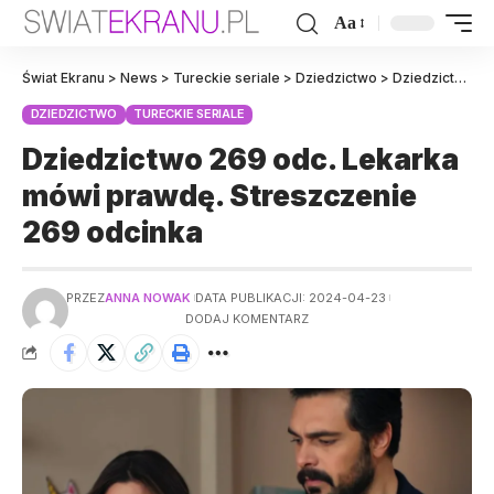
Aa
Świat Ekranu
>
News
>
Tureckie seriale
>
Dziedzictwo
>
Dziedzictwo 269 odc. Lekarka mówi prawdę. Streszczenie 269 odcinka
DZIEDZICTWO
TURECKIE SERIALE
Dziedzictwo 269 odc. Lekarka
mówi prawdę. Streszczenie
269 odcinka
PRZEZ
ANNA NOWAK
DATA PUBLIKACJI: 2024-04-23
DODAJ KOMENTARZ