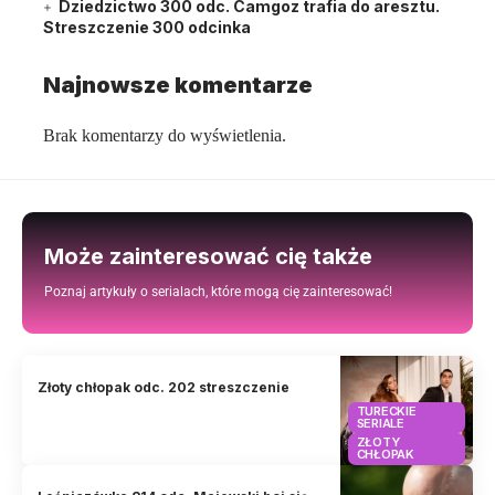
Dziedzictwo 300 odc. Camgoz trafia do aresztu.
Streszczenie 300 odcinka
Najnowsze komentarze
Brak komentarzy do wyświetlenia.
Może zainteresować cię także
Poznaj artykuły o serialach, które mogą cię zainteresować!
Złoty chłopak odc. 202 streszczenie
TURECKIE
SERIALE
ZŁOTY
CHŁOPAK