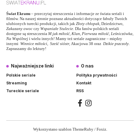
Świat Ekranu
– przeczytaj streszczenia i informacje ze świata seriali i
filmów. Na naszej stronie poznasz aktualności dotyczące fabuły Twoich
ulubionych turecki produkcji, takich jak
Złoty chłopak
,
Dziedzictwo
,
Zakazany owoc
czy
Wspaniałe Stulecie
. Dla fanów polskich seriali
dostępne są streszczenia
M jak miłość
,
Klan
,
Pierwsza miłość,
Leśniczówka
,
Na Wspólnej
i wielu innych! Mamy też seriale zagraniczne – między
innymi
Winnice miłości
,
Sześć sióstr
,
Akacjowa 38
oraz
Dzikie pszczoły
.
Zapraszamy do lektury!
Najważniejsze linki
O nas
Polskie seriale
Polityka prywatności
Streaming
Kontakt
Tureckie seriale
RSS
Wykorzystano szablon ThemeRuby / Foxiz.