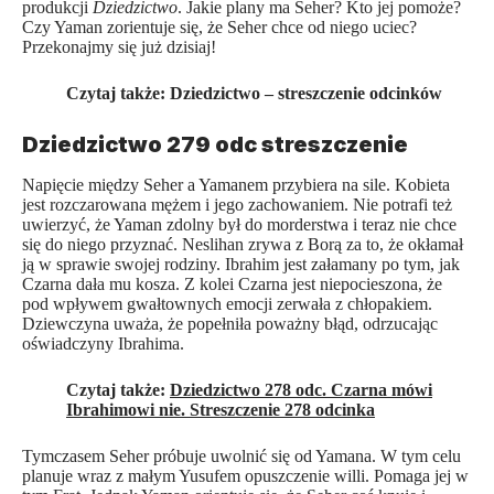
produkcji
Dziedzictwo
. Jakie plany ma Seher? Kto jej pomoże?
Czy Yaman zorientuje się, że Seher chce od niego uciec?
Przekonajmy się już dzisiaj!
Czytaj także:
Dziedzictwo – streszczenie odcinków
Dziedzictwo 279 odc streszczenie
Napięcie między Seher a Yamanem przybiera na sile. Kobieta
jest rozczarowana mężem i jego zachowaniem. Nie potrafi też
uwierzyć, że Yaman zdolny był do morderstwa i teraz nie chce
się do niego przyznać. Neslihan zrywa z Borą za to, że okłamał
ją w sprawie swojej rodziny. Ibrahim jest załamany po tym, jak
Czarna dała mu kosza. Z kolei Czarna jest niepocieszona, że
pod wpływem gwałtownych emocji zerwała z chłopakiem.
Dziewczyna uważa, że popełniła poważny błąd, odrzucając
oświadczyny Ibrahima.
Czytaj także:
Dziedzictwo 278 odc. Czarna mówi
Ibrahimowi nie. Streszczenie 278 odcinka
Tymczasem Seher próbuje uwolnić się od Yamana. W tym celu
planuje wraz z małym Yusufem opuszczenie willi. Pomaga jej w