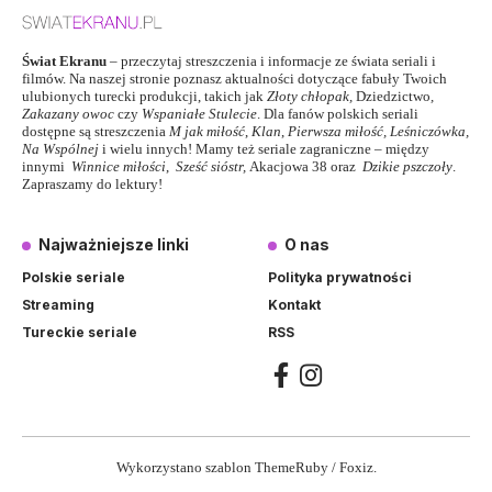
Świat Ekranu
– przeczytaj streszczenia i informacje ze świata seriali i
filmów. Na naszej stronie poznasz aktualności dotyczące fabuły Twoich
ulubionych turecki produkcji, takich jak
Złoty chłopak
,
Dziedzictwo
,
Zakazany owoc
czy
Wspaniałe Stulecie
. Dla fanów polskich seriali
dostępne są streszczenia
M jak miłość
,
Klan
,
Pierwsza miłość,
Leśniczówka
,
Na Wspólnej
i wielu innych! Mamy też seriale zagraniczne – między
innymi
Winnice miłości
,
Sześć sióstr
,
Akacjowa 38
oraz
Dzikie pszczoły
.
Zapraszamy do lektury!
Najważniejsze linki
O nas
Polskie seriale
Polityka prywatności
Streaming
Kontakt
Tureckie seriale
RSS
Wykorzystano szablon ThemeRuby / Foxiz.