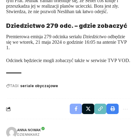
tym Frat. Jednak Yaman orientuje się, że Seher coś knuje i
przeszkadza jej w realizacji planów ucieczki. Bora jest zły.
Stwierdza, że nie pozwoli Neslihan tak łatwo odejść.
Dziedzictwo 279 odc. – gdzie zobaczyć
Premierowa emisja 279 odcinka serialu
Dziedzictwo
odbędzie
się we wtorek, 21 maja 2024 o godzinie 16:05 na antenie TVP
1.
Odcinek będziecie mogli zobaczyć także w serwisie TVP VOD.
TAGI:
seriale obyczajowe
ANNA NOWAK
DZIENNIKARZ