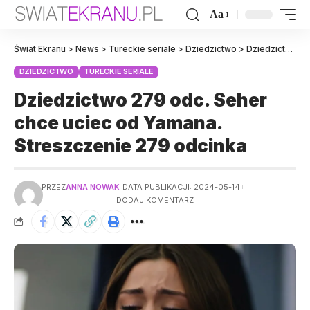
Aa
Świat Ekranu
>
News
>
Tureckie seriale
>
Dziedzictwo
>
Dziedzictwo 279 odc. Seher chce uciec od Yamana. Streszczenie 279 odcinka
DZIEDZICTWO
TURECKIE SERIALE
Dziedzictwo 279 odc. Seher
chce uciec od Yamana.
Streszczenie 279 odcinka
PRZEZ
ANNA NOWAK
DATA PUBLIKACJI: 2024-05-14
DODAJ KOMENTARZ