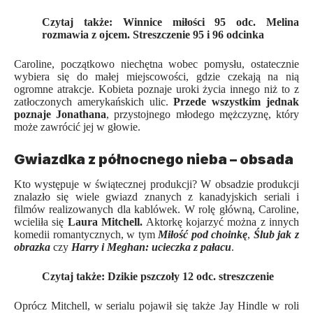
Czytaj także:
Winnice miłości 95 odc. Melina
rozmawia z ojcem. Streszczenie 95 i 96 odcinka
Caroline, początkowo niechętna wobec pomysłu, ostatecznie
wybiera się do małej miejscowości, gdzie czekają na nią
ogromne atrakcje. Kobieta poznaje uroki życia innego niż to z
zatłoczonych amerykańskich ulic.
Przede wszystkim jednak
poznaje Jonathana
, przystojnego młodego mężczyznę, który
może zawrócić jej w głowie.
Gwiazdka z północnego nieba – obsada
Kto występuje w świątecznej produkcji? W obsadzie produkcji
znalazło się wiele gwiazd znanych z kanadyjskich seriali i
filmów realizowanych dla kablówek. W rolę główną, Caroline,
wcieliła się
Laura Mitchell.
Aktorkę kojarzyć można z innych
komedii romantycznych, w tym
Miłość pod choinkę
,
Ślub jak z
obrazka
czy
Harry i Meghan: ucieczka z pałacu
.
Czytaj także:
Dzikie pszczoły 12 odc. streszczenie
Oprócz Mitchell, w serialu pojawił się także Jay Hindle w roli