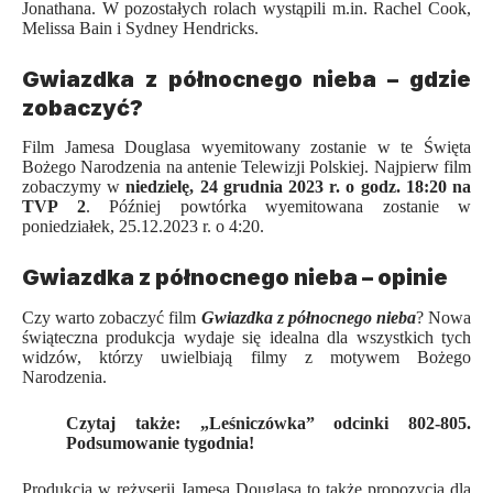
Jonathana. W pozostałych rolach wystąpili m.in. Rachel Cook,
Melissa Bain i Sydney Hendricks.
Gwiazdka z północnego nieba – gdzie
zobaczyć?
Film Jamesa Douglasa wyemitowany zostanie w te Święta
Bożego Narodzenia na antenie Telewizji Polskiej. Najpierw film
zobaczymy w
niedzielę, 24 grudnia 2023 r. o godz. 18:20 na
TVP 2
. Później powtórka wyemitowana zostanie w
poniedziałek, 25.12.2023 r. o 4:20.
Gwiazdka z północnego nieba – opinie
Czy warto zobaczyć film
Gwiazdka z północnego nieba
? Nowa
świąteczna produkcja wydaje się idealna dla wszystkich tych
widzów, którzy uwielbiają filmy z motywem Bożego
Narodzenia.
Czytaj także:
„Leśniczówka” odcinki 802-805.
Podsumowanie tygodnia!
Produkcja w reżyserii Jamesa Douglasa to także propozycja dla