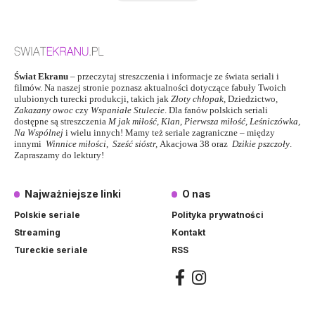
Świat Ekranu
– przeczytaj streszczenia i informacje ze świata seriali i
filmów. Na naszej stronie poznasz aktualności dotyczące fabuły Twoich
ulubionych turecki produkcji, takich jak
Złoty chłopak
,
Dziedzictwo
,
Zakazany owoc
czy
Wspaniałe Stulecie
. Dla fanów polskich seriali
dostępne są streszczenia
M jak miłość
,
Klan
,
Pierwsza miłość,
Leśniczówka
,
Na Wspólnej
i wielu innych! Mamy też seriale zagraniczne – między
innymi
Winnice miłości
,
Sześć sióstr
,
Akacjowa 38
oraz
Dzikie pszczoły
.
Zapraszamy do lektury!
Najważniejsze linki
O nas
Polskie seriale
Polityka prywatności
Streaming
Kontakt
Tureckie seriale
RSS