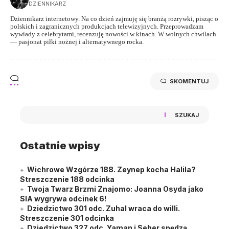
DZIENNIKARZ
Dziennikarz internetowy. Na co dzień zajmuję się branżą rozrywki, pisząc o
polskich i zagranicznych produkcjach telewizyjnych. Przeprowadzam
wywiady z celebrytami, recenzuję nowości w kinach. W wolnych chwilach
— pasjonat piłki nożnej i alternatywnego rocka.
SKOMENTUJ
SZUKAJ
Ostatnie wpisy
Wichrowe Wzgórze 188. Zeynep kocha Halila?
Streszczenie 188 odcinka
Twoja Twarz Brzmi Znajomo: Joanna Osyda jako
SIA wygrywa odcinek 6!
Dziedzictwo 301 odc. Zuhal wraca do willi.
Streszczenie 301 odcinka
Dziedzictwo 327 odc. Yaman i Seher spędzą