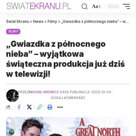
Aa
Świat Ekranu
>
News
>
Filmy
>
„Gwiazdka z północnego nieba” – wyjątkowa świąteczna produkcja już dziś w telewizji!
FILMY
„Gwiazdka z północnego
nieba” – wyjątkowa
świąteczna produkcja już dziś
w telewizji!
PRZEZ
MICHAŁ DREWICZ
DATA PUBLIKACJI: 2023-12-24
DODAJ KOMENTARZ