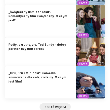
FILMY
„Świąteczny uśmiech losu”.
Romantyczny film świąteczny. O czym
jest?
FILMY
Podły, okrutny, zły. Ted Bundy – dobry
partner czy morderca?
FILMY
„Gru, Dru i Minionki”. Komedia
animowana dla całej rodziny. O czym
jest film?
FILMY
POKAŻ WIĘCEJ