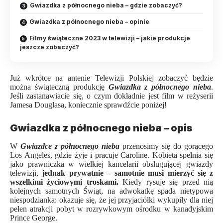
Gwiazdka z północnego nieba – gdzie zobaczyć?
Gwiazdka z północnego nieba – opinie
Filmy świąteczne 2023 w telewizji – jakie produkcje
jeszcze zobaczyć?
Już wkrótce na antenie Telewizji Polskiej zobaczyć będzie
można świąteczną produkcję
Gwiazdka z północnego nieba
.
Jeśli zastanawiacie się, o czym dokładnie jest film w reżyserii
Jamesa Douglasa, koniecznie sprawdźcie poniżej!
Gwiazdka z północnego nieba – opis
W
Gwiazdce z północnego nieba
przenosimy się do gorącego
Los Angeles, gdzie żyje i pracuje Caroline. Kobieta spełnia się
jako prawniczka w wielkiej kancelarii obsługującej gwiazdy
telewizji,
jednak prywatnie – samotnie musi mierzyć się z
wszelkimi życiowymi troskami.
Kiedy rysuje się przed nią
kolejnych samotnych Świąt, na adwokatkę spada nietypowa
niespodzianka: okazuje się, że jej przyjaciółki wykupiły dla niej
pełen atrakcji pobyt w rozrywkowym ośrodku w kanadyjskim
Prince George.