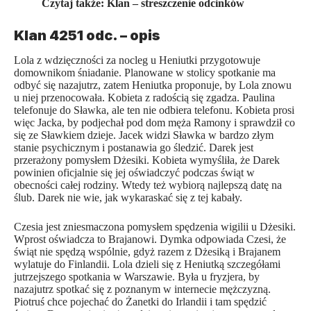
Czytaj także:
Klan – streszczenie odcinków
Klan 4251 odc. – opis
Lola z wdzięczności za nocleg u Heniutki przygotowuje
domownikom śniadanie. Planowane w stolicy spotkanie ma
odbyć się nazajutrz, zatem Heniutka proponuje, by Lola znowu
u niej przenocowała. Kobieta z radością się zgadza. Paulina
telefonuje do Sławka, ale ten nie odbiera telefonu. Kobieta prosi
więc Jacka, by podjechał pod dom męża Ramony i sprawdził co
się ze Sławkiem dzieje. Jacek widzi Sławka w bardzo złym
stanie psychicznym i postanawia go śledzić. Darek jest
przerażony pomysłem Dżesiki. Kobieta wymyśliła, że Darek
powinien oficjalnie się jej oświadczyć podczas świąt w
obecności całej rodziny. Wtedy też wybiorą najlepszą datę na
ślub. Darek nie wie, jak wykaraskać się z tej kabały.
Czesia jest zniesmaczona pomysłem spędzenia wigilii u Dżesiki.
Wprost oświadcza to Brajanowi. Dymka odpowiada Czesi, że
świąt nie spędzą wspólnie, gdyż razem z Dżesiką i Brajanem
wylatuje do Finlandii. Lola dzieli się z Heniutką szczegółami
jutrzejszego spotkania w Warszawie. Była u fryzjera, by
nazajutrz spotkać się z poznanym w internecie mężczyzną.
Piotruś chce pojechać do Żanetki do Irlandii i tam spędzić