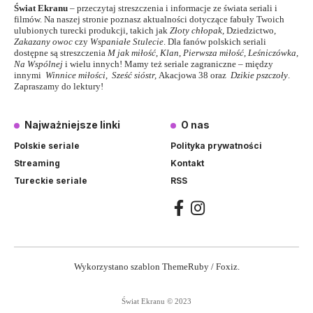
Świat Ekranu
– przeczytaj streszczenia i informacje ze świata seriali i
filmów. Na naszej stronie poznasz aktualności dotyczące fabuły Twoich
ulubionych turecki produkcji, takich jak
Złoty chłopak
,
Dziedzictwo
,
Zakazany owoc
czy
Wspaniałe Stulecie
. Dla fanów polskich seriali
dostępne są streszczenia
M jak miłość
,
Klan
,
Pierwsza miłość,
Leśniczówka
,
Na Wspólnej
i wielu innych! Mamy też seriale zagraniczne – między
innymi
Winnice miłości
,
Sześć sióstr
,
Akacjowa 38
oraz
Dzikie pszczoły
.
Zapraszamy do lektury!
Najważniejsze linki
O nas
Polskie seriale
Polityka prywatności
Streaming
Kontakt
Tureckie seriale
RSS
Wykorzystano szablon ThemeRuby / Foxiz.
Świat Ekranu © 2023