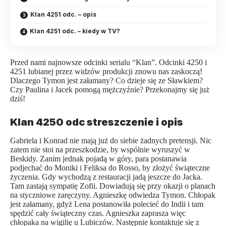
Klan 4251 odc. – opis
Klan 4251 odc. – kiedy w TV?
Przed nami najnowsze odcinki serialu “Klan”. Odcinki 4250 i
4251 lubianej przez widzów produkcji znowu nas zaskoczą!
Dlaczego Tymon jest załamany? Co dzieje się ze Sławkiem?
Czy Paulina i Jacek pomogą mężczyźnie? Przekonajmy się już
dziś!
Klan 4250 odc streszczenie i opis
Gabriela i Konrad nie mają już do siebie żadnych pretensji. Nic
zatem nie stoi na przeszkodzie, by wspólnie wyruszyć w
Beskidy. Zanim jednak pojadą w góry, para postanawia
podjechać do Moniki i Feliksa do Rosso, by złożyć świąteczne
życzenia. Gdy wychodzą z restauracji jadą jeszcze do Jacka.
Tam zastają sympatię Zofii. Dowiadują się przy okazji o planach
na styczniowe zaręczyny. Agnieszkę odwiedza Tymon. Chłopak
jest załamany, gdyż Lena postanowiła polecieć do Indii i tam
spędzić cały świąteczny czas. Agnieszka zaprasza więc
chłopaka na wigilię u Lubiczów. Następnie kontaktuje się z