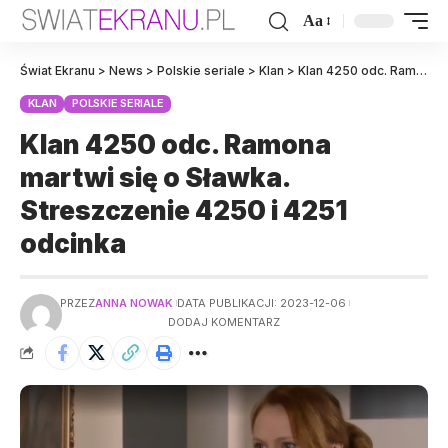
Aa
Świat Ekranu
>
News
>
Polskie seriale
>
Klan
>
Klan 4250 odc. Ramona martwi się o Sławka. Streszczenie 4250 i 4251 odcinka
KLAN
POLSKIE SERIALE
Klan 4250 odc. Ramona
martwi się o Sławka.
Streszczenie 4250 i 4251
odcinka
PRZEZ
ANNA NOWAK
DATA PUBLIKACJI: 2023-12-06
DODAJ KOMENTARZ