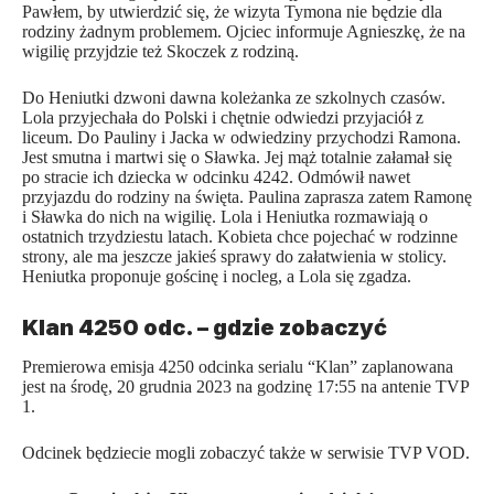
Pawłem, by utwierdzić się, że wizyta Tymona nie będzie dla
rodziny żadnym problemem. Ojciec informuje Agnieszkę, że na
wigilię przyjdzie też Skoczek z rodziną.
Do Heniutki dzwoni dawna koleżanka ze szkolnych czasów.
Lola przyjechała do Polski i chętnie odwiedzi przyjaciół z
liceum. Do Pauliny i Jacka w odwiedziny przychodzi Ramona.
Jest smutna i martwi się o Sławka. Jej mąż totalnie załamał się
po stracie ich dziecka w
odcinku 4242
. Odmówił nawet
przyjazdu do rodziny na święta. Paulina zaprasza zatem Ramonę
i Sławka do nich na wigilię. Lola i Heniutka rozmawiają o
ostatnich trzydziestu latach. Kobieta chce pojechać w rodzinne
strony, ale ma jeszcze jakieś sprawy do załatwienia w stolicy.
Heniutka proponuje gościnę i nocleg, a Lola się zgadza.
Klan 4250 odc. – gdzie zobaczyć
Premierowa emisja 4250 odcinka serialu “Klan” zaplanowana
jest na środę, 20 grudnia 2023 na godzinę 17:55 na antenie TVP
1.
Odcinek będziecie mogli zobaczyć także w serwisie TVP VOD.