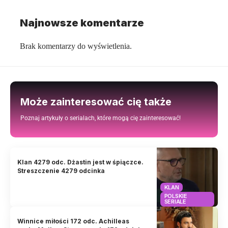
Najnowsze komentarze
Brak komentarzy do wyświetlenia.
Może zainteresować cię także
Poznaj artykuły o serialach, które mogą cię zainteresować!
Klan 4279 odc. Dżastin jest w śpiączce.
Streszczenie 4279 odcinka
KLAN
POLSKIE
SERIALE
Winnice miłości 172 odc. Achilleas