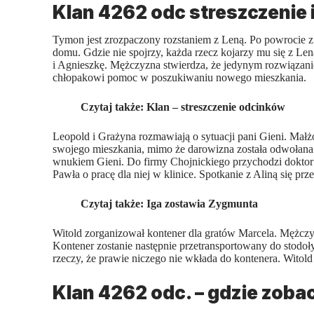
Klan 4262 odc streszczenie i
Tymon jest zrozpaczony rozstaniem z Leną. Po powrocie z
domu. Gdzie nie spojrzy, każda rzecz kojarzy mu się z Le
i Agnieszkę. Mężczyzna stwierdza, że jedynym rozwiąza
chłopakowi pomoc w poszukiwaniu nowego mieszkania.
Czytaj także:
Klan – streszczenie odcinków
Leopold i Grażyna rozmawiają o sytuacji pani Gieni. Mał
swojego mieszkania, mimo że darowizna została odwołana
wnukiem Gieni. Do firmy Chojnickiego przychodzi doktor A
Pawła o pracę dla niej w klinice. Spotkanie z Aliną się pr
Czytaj także:
Iga zostawia Zygmunta
Witold zorganizował kontener dla gratów Marcela. Mężczyz
Kontener zostanie następnie przetransportowany do stodoł
rzeczy, że prawie niczego nie wkłada do kontenera. Witold
Klan 4262 odc. – gdzie zoba