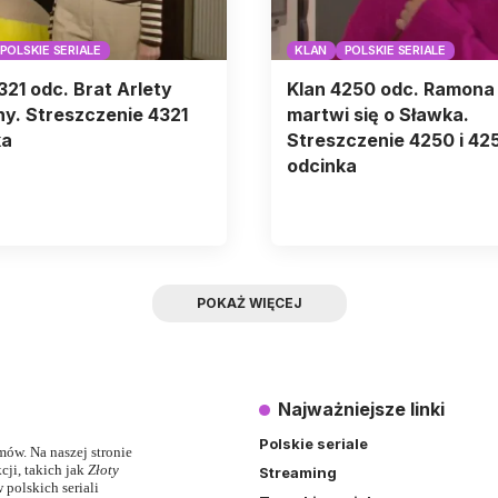
POLSKIE SERIALE
KLAN
POLSKIE SERIALE
321 odc. Brat Arlety
Klan 4250 odc. Ramona
y. Streszczenie 4321
martwi się o Sławka.
ka
Streszczenie 4250 i 42
odcinka
POKAŻ WIĘCEJ
Najważniejsze linki
Polskie seriale
lmów. Na naszej stronie
ji, takich jak
Złoty
Streaming
 polskich seriali