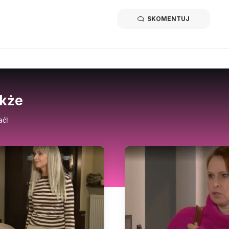
SKOMENTUJ
akże
ać!