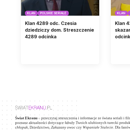
KLAN
POLSKIE SERIALE
KLAN
Klan 4289 odc. Czesia
Klan 4
dziedziczy dom. Streszczenie
skazan
4289 odcinka
odcin
Świat Ekranu
– przeczytaj streszczenia i informacje ze świata seriali i fi
poznasz aktualności dotyczące fabuły Twoich ulubionych turecki produkc
chłopak
,
Dziedzictwo
,
Zakazany owoc
czy
Wspaniałe Stulecie
. Dla fanów