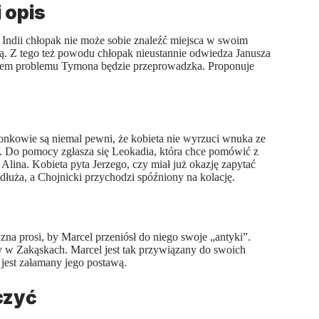
 opis
 Indii chłopak nie może sobie znaleźć miejsca w swoim
ną. Z tego też powodu chłopak nieustannie odwiedza Janusza
niem problemu Tymona będzie przeprowadzka. Proponuje
żonkowie są niemal pewni, że kobieta nie wyrzuci wnuka ze
. Do pomocy zgłasza się Leokadia, która chce pomówić z
lina. Kobieta pyta Jerzego, czy miał już okazję zapytać
zedłuża, a Chojnicki przychodzi spóźniony na kolację.
na prosi, by Marcel przeniósł do niego swoje „antyki”.
y w Zakąskach. Marcel jest tak przywiązany do swoich
 jest załamany jego postawą.
czyć