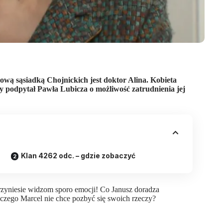
nową sąsiadką Chojnickich jest doktor Alina. Kobieta
by podpytał Pawła Lubicza o możliwość zatrudnienia jej
Klan 4262 odc. – gdzie zobaczyć
rzyniesie widzom sporo emocji! Co Janusz doradza
zego Marcel nie chce pozbyć się swoich rzeczy?