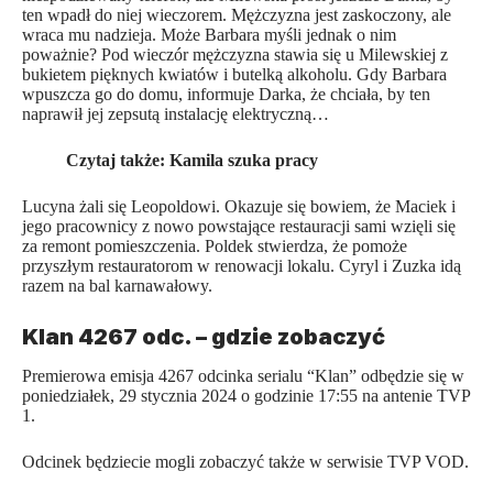
ten wpadł do niej wieczorem. Mężczyzna jest zaskoczony, ale
wraca mu nadzieja. Może Barbara myśli jednak o nim
poważnie? Pod wieczór mężczyzna stawia się u Milewskiej z
bukietem pięknych kwiatów i butelką alkoholu. Gdy Barbara
wpuszcza go do domu, informuje Darka, że chciała, by ten
naprawił jej zepsutą instalację elektryczną…
Czytaj także:
Kamila szuka pracy
Lucyna żali się Leopoldowi. Okazuje się bowiem, że Maciek i
jego pracownicy z nowo powstające restauracji sami wzięli się
za remont pomieszczenia. Poldek stwierdza, że pomoże
przyszłym restauratorom w renowacji lokalu. Cyryl i Zuzka idą
razem na bal karnawałowy.
Klan 4267 odc. – gdzie zobaczyć
Premierowa emisja 4267 odcinka serialu “Klan” odbędzie się w
poniedziałek, 29 stycznia 2024 o godzinie 17:55 na antenie TVP
1.
Odcinek będziecie mogli zobaczyć także w serwisie TVP VOD.