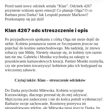
Przed nami nowy odcinek serialu “Klan”. Odcinek 4267
przyniesie widzom sporo emocji! Co planuje Olga? O co
Barbara prosi Darka? Jak Leopold pomoże Maćkowi?
Przekonajmy się już dziś!
Klan 4267 odc streszczenie i opis
Po przypadkowym spotkaniu z córką Olga nie może dojść do
siebie. Kobieta postanawia razem ze Szczepanem jeszcze raz
pojechać do komisu samochodowego. Ma nadzieję, że znowu
zobaczy tam Mildę. Niestety okazuje się, że kobiety tym razem
tam nie ma. Gabriela i Monika wychodzą na zakupy w
poszukiwaniu karnawałowych kreacji. Partner Moniki rozmyśla,
czy nie powinien towarzyszyć kobietom jako ich bodyguard na
wieczornej zabawie.
Czytaj także:
Klan – streszczenie odcinków
Do Darka przychodzi Milewska. Kobieta wypytuje
Kurzawskiego, dlaczego przestał się do niej odzywać.
Mężczyzna jest zaskoczony i nie do końca potrafi wytłumaczyć
Barbarze swoje zachowanie. Rozmowę przerywa im
niespodziewany telefon, ale Milewska prosi jeszcze Darka, by