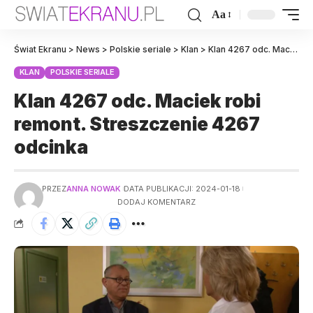
Aa
Świat Ekranu
>
News
>
Polskie seriale
>
Klan
>
Klan 4267 odc. Maciek robi remont. Streszczenie 4267 odcinka
KLAN
POLSKIE SERIALE
Klan 4267 odc. Maciek robi
remont. Streszczenie 4267
odcinka
PRZEZ
ANNA NOWAK
DATA PUBLIKACJI: 2024-01-18
DODAJ KOMENTARZ