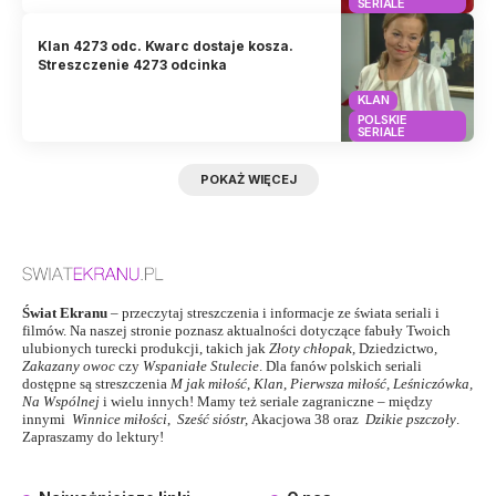
SERIALE
Klan 4273 odc. Kwarc dostaje kosza.
Streszczenie 4273 odcinka
KLAN
POLSKIE
SERIALE
POKAŻ WIĘCEJ
Świat Ekranu
– przeczytaj streszczenia i informacje ze świata seriali i
filmów. Na naszej stronie poznasz aktualności dotyczące fabuły Twoich
ulubionych turecki produkcji, takich jak
Złoty chłopak
,
Dziedzictwo
,
Zakazany owoc
czy
Wspaniałe Stulecie
. Dla fanów polskich seriali
dostępne są streszczenia
M jak miłość
,
Klan
,
Pierwsza miłość,
Leśniczówka
,
Na Wspólnej
i wielu innych! Mamy też seriale zagraniczne – między
innymi
Winnice miłości
,
Sześć sióstr
,
Akacjowa 38
oraz
Dzikie pszczoły
.
Zapraszamy do lektury!