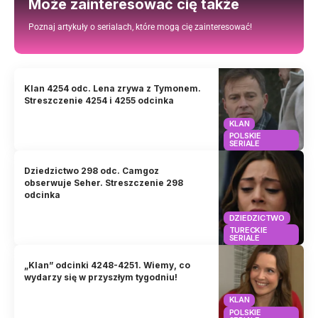
Może zainteresować cię także
Poznaj artykuły o serialach, które mogą cię zainteresować!
Klan 4254 odc. Lena zrywa z Tymonem.
Streszczenie 4254 i 4255 odcinka
KLAN
POLSKIE
SERIALE
Dziedzictwo 298 odc. Camgoz
obserwuje Seher. Streszczenie 298
odcinka
DZIEDZICTWO
TURECKIE
SERIALE
„Klan” odcinki 4248-4251. Wiemy, co
wydarzy się w przyszłym tygodniu!
KLAN
POLSKIE