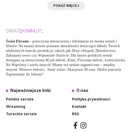
POKAŻ WIĘCEJ
Świat Ekranu
– przeczytaj streszczenia i informacje ze świata seriali i
filmów. Na naszej stronie poznasz aktualności dotyczące fabuły Twoich
ulubionych turecki produkcji, takich jak
Złoty chłopak
,
Dziedzictwo
,
Zakazany owoc
czy
Wspaniałe Stulecie
. Dla fanów polskich seriali
dostępne są streszczenia
M jak miłość
,
Klan
,
Pierwsza miłość,
Leśniczówka
,
Na Wspólnej
i wielu innych! Mamy też seriale zagraniczne – między
innymi
Winnice miłości
,
Sześć sióstr
,
Akacjowa 38
oraz
Dzikie pszczoły
.
Zapraszamy do lektury!
Najważniejsze linki
O nas
Polskie seriale
Polityka prywatności
Streaming
Kontakt
Tureckie seriale
RSS