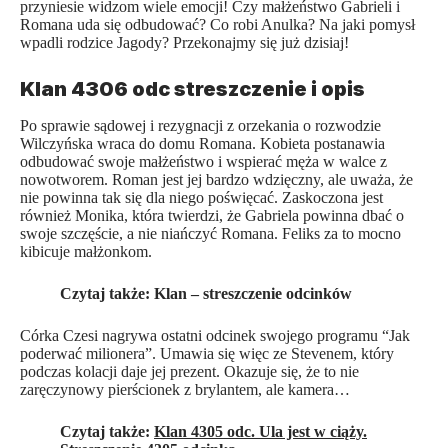
przyniesie widzom wiele emocji! Czy małżeństwo Gabrieli i
Romana uda się odbudować? Co robi Anulka? Na jaki pomysł
wpadli rodzice Jagody? Przekonajmy się już dzisiaj!
Klan 4306 odc streszczenie i opis
Po sprawie sądowej i rezygnacji z orzekania o rozwodzie
Wilczyńska wraca do domu Romana. Kobieta postanawia
odbudować swoje małżeństwo i wspierać męża w walce z
nowotworem. Roman jest jej bardzo wdzięczny, ale uważa, że
nie powinna tak się dla niego poświęcać. Zaskoczona jest
również Monika, która twierdzi, że Gabriela powinna dbać o
swoje szczęście, a nie niańczyć Romana. Feliks za to mocno
kibicuje małżonkom.
Czytaj także:
Klan – streszczenie odcinków
Córka Czesi nagrywa ostatni odcinek swojego programu “Jak
poderwać milionera”. Umawia się więc ze Stevenem, który
podczas kolacji daje jej prezent. Okazuje się, że to nie
zaręczynowy pierścionek z brylantem, ale kamera…
Czytaj także:
Klan 4305 odc. Ula jest w ciąży.