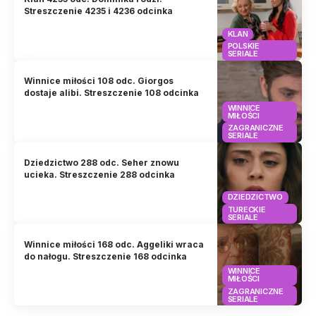
Streszczenie 4235 i 4236 odcinka
KLAN
POLSKIE
SERIALE
Winnice miłości 108 odc. Giorgos
dostaje alibi. Streszczenie 108 odcinka
WINNICE
MIŁOŚCI
ZAGRANICZNE
SERIALE
Dziedzictwo 288 odc. Seher znowu
ucieka. Streszczenie 288 odcinka
DZIEDZICTWO
TURECKIE
SERIALE
Winnice miłości 168 odc. Aggeliki wraca
do nałogu. Streszczenie 168 odcinka
WINNICE
MIŁOŚCI
ZAGRANICZNE
SERIALE