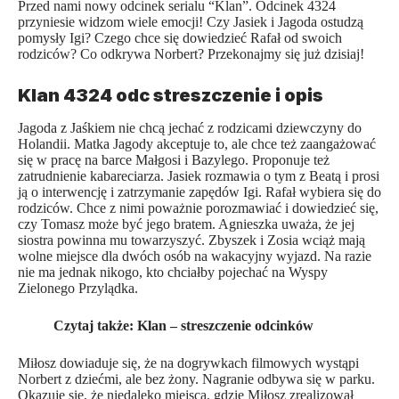
Przed nami nowy odcinek serialu “Klan”. Odcinek 4324
przyniesie widzom wiele emocji! Czy Jasiek i Jagoda ostudzą
pomysły Igi? Czego chce się dowiedzieć Rafał od swoich
rodziców? Co odkrywa Norbert? Przekonajmy się już dzisiaj!
Klan 4324 odc streszczenie i opis
Jagoda z Jaśkiem nie chcą jechać z rodzicami dziewczyny do
Holandii. Matka Jagody akceptuje to, ale chce też zaangażować
się w pracę na barce Małgosi i Bazylego. Proponuje też
zatrudnienie kabareciarza. Jasiek rozmawia o tym z Beatą i prosi
ją o interwencję i zatrzymanie zapędów Igi. Rafał wybiera się do
rodziców. Chce z nimi poważnie porozmawiać i dowiedzieć się,
czy Tomasz może być jego bratem. Agnieszka uważa, że jej
siostra powinna mu towarzyszyć. Zbyszek i Zosia wciąż mają
wolne miejsce dla dwóch osób na wakacyjny wyjazd. Na razie
nie ma jednak nikogo, kto chciałby pojechać na Wyspy
Zielonego Przylądka.
Czytaj także:
Klan – streszczenie odcinków
Miłosz dowiaduje się, że na dogrywkach filmowych wystąpi
Norbert z dziećmi, ale bez żony. Nagranie odbywa się w parku.
Okazuje się, że niedaleko miejsca, gdzie Miłosz zrealizował