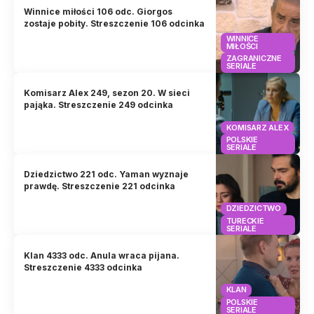
Winnice miłości 106 odc. Giorgos
zostaje pobity. Streszczenie 106 odcinka
WINNICE
MIŁOŚCI
ZAGRANICZNE
SERIALE
Komisarz Alex 249, sezon 20. W sieci
pająka. Streszczenie 249 odcinka
KOMISARZ ALEX
POLSKIE
SERIALE
Dziedzictwo 221 odc. Yaman wyznaje
prawdę. Streszczenie 221 odcinka
DZIEDZICTWO
TURECKIE
SERIALE
Klan 4333 odc. Anula wraca pijana.
Streszczenie 4333 odcinka
KLAN
POLSKIE
SERIALE