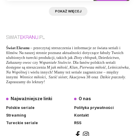
POKAŻ WIĘCEJ
Świat Ekranu
– przeczytaj streszczenia i informacje ze świata seriali i
filmów. Na naszej stronie poznasz aktualności dotyczące fabuły Twoich
ulubionych turecki produkcji, takich jak
Złoty chłopak
,
Dziedzictwo
,
Zakazany owoc
czy
Wspaniałe Stulecie
. Dla fanów polskich seriali
dostępne są streszczenia
M jak miłość
,
Klan
,
Pierwsza miłość,
Leśniczówka
,
Na Wspólnej
i wielu innych! Mamy też seriale zagraniczne – między
innymi
Winnice miłości
,
Sześć sióstr
,
Akacjowa 38
oraz
Dzikie pszczoły
.
Zapraszamy do lektury!
Najważniejsze linki
O nas
Polskie seriale
Polityka prywatności
Streaming
Kontakt
Tureckie seriale
RSS