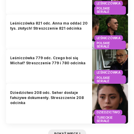
LEŚNICZÓWKA
POLSKIE
SERIALE
Leśniczówka 821 odc. Anna ma oddać 20
tys. złotych! Streszczenie 821 odcinka
LEŚNICZÓWKA
POLSKIE
SERIALE
Leśniczówka 779 odc. Czego boi się
Michał? Streszczenie 779 i 780 odcinka
LEŚNICZÓWKA
POLSKIE
SERIALE
Dziedzictwo 208 odc. Seher dostaje
fałszywe dokumenty. Streszczenie 208
odcinka
DZIEDZICTWO
TURECKIE
SERIALE
POKAŻ WIĘCEJ