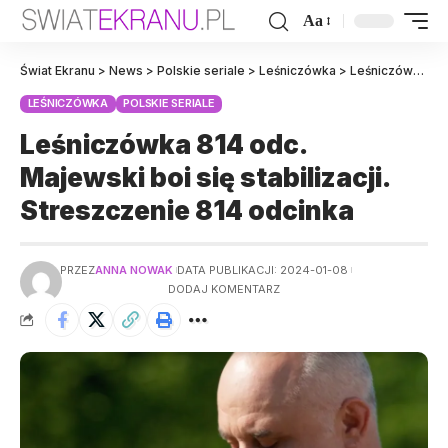
Aa
Świat Ekranu
>
News
>
Polskie seriale
>
Leśniczówka
>
Leśniczówka 814 odc. Majewski boi się stabilizacji. Streszczenie 814 odcinka
LEŚNICZÓWKA
POLSKIE SERIALE
Leśniczówka 814 odc.
Majewski boi się stabilizacji.
Streszczenie 814 odcinka
PRZEZ
ANNA NOWAK
DATA PUBLIKACJI: 2024-01-08
DODAJ KOMENTARZ