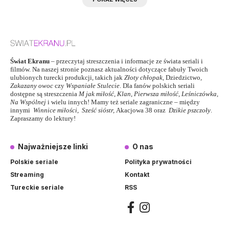
Świat Ekranu
– przeczytaj streszczenia i informacje ze świata seriali i
filmów. Na naszej stronie poznasz aktualności dotyczące fabuły Twoich
ulubionych turecki produkcji, takich jak
Złoty chłopak
,
Dziedzictwo
,
Zakazany owoc
czy
Wspaniałe Stulecie
. Dla fanów polskich seriali
dostępne są streszczenia
M jak miłość
,
Klan
,
Pierwsza miłość,
Leśniczówka
,
Na Wspólnej
i wielu innych! Mamy też seriale zagraniczne – między
innymi
Winnice miłości
,
Sześć sióstr
,
Akacjowa 38
oraz
Dzikie pszczoły
.
Zapraszamy do lektury!
Najważniejsze linki
O nas
Polskie seriale
Polityka prywatności
Streaming
Kontakt
Tureckie seriale
RSS