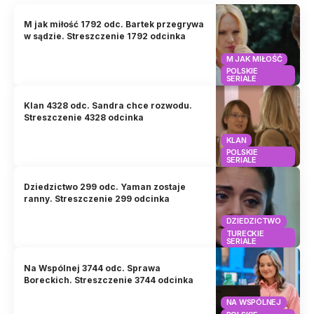
M jak miłość 1792 odc. Bartek przegrywa
w sądzie. Streszczenie 1792 odcinka
M JAK MIŁOŚĆ
POLSKIE
SERIALE
Klan 4328 odc. Sandra chce rozwodu.
Streszczenie 4328 odcinka
KLAN
POLSKIE
SERIALE
Dziedzictwo 299 odc. Yaman zostaje
ranny. Streszczenie 299 odcinka
DZIEDZICTWO
TURECKIE
SERIALE
Na Wspólnej 3744 odc. Sprawa
Boreckich. Streszczenie 3744 odcinka
NA WSPÓLNEJ