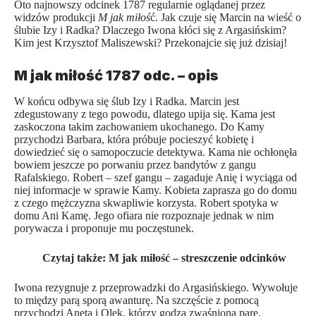
Oto najnowszy odcinek 1787 regularnie oglądanej przez
widzów produkcji
M jak miłoś
ć. Jak czuje się Marcin na wieść o
ślubie Izy i Radka? Dlaczego Iwona kłóci się z Argasińskim?
Kim jest Krzysztof Maliszewski? Przekonajcie się już dzisiaj!
M jak miłość 1787 odc. – opis
W końcu odbywa się ślub Izy i Radka. Marcin jest
zdegustowany z tego powodu, dlatego upija się. Kama jest
zaskoczona takim zachowaniem ukochanego. Do Kamy
przychodzi Barbara, która próbuje pocieszyć kobietę i
dowiedzieć się o samopoczucie detektywa. Kama nie ochłonęła
bowiem jeszcze po porwaniu przez bandytów z gangu
Rafalskiego. Robert – szef gangu – zagaduje Anię i wyciąga od
niej informacje w sprawie Kamy. Kobieta zaprasza go do domu
z czego mężczyzna skwapliwie korzysta. Robert spotyka w
domu Ani Kamę. Jego ofiara nie rozpoznaje jednak w nim
porywacza i proponuje mu poczęstunek.
Czytaj także:
M jak miłość – streszczenie odcinków
Iwona rezygnuje z przeprowadzki do Argasińskiego. Wywołuje
to między parą sporą awanturę. Na szczęście z pomocą
przychodzi Aneta i Olek, którzy godzą zwaśnioną parę.