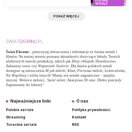
POLSKIE
SERIALE
POKAŻ WIĘCEJ
Świat Ekranu
– przeczytaj streszczenia i informacje ze świata seriali i
filmów. Na naszej stronie poznasz aktualności dotyczące fabuły Twoich
ulubionych turecki produkcji, takich jak
Złoty chłopak
,
Dziedzictwo
,
Zakazany owoc
czy
Wspaniałe Stulecie
. Dla fanów polskich seriali
dostępne są streszczenia
M jak miłość
,
Klan
,
Pierwsza miłość,
Leśniczówka
,
Na Wspólnej
i wielu innych! Mamy też seriale zagraniczne – między
innymi
Winnice miłości
,
Sześć sióstr
,
Akacjowa 38
oraz
Dzikie pszczoły
.
Zapraszamy do lektury!
Najważniejsze linki
O nas
Polskie seriale
Polityka prywatności
Streaming
Kontakt
Tureckie seriale
RSS