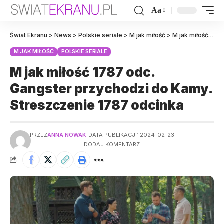
Aa
Świat Ekranu
>
News
>
Polskie seriale
>
M jak miłość
>
M jak miłość 1787 odc. Gangster przychodzi do Kamy. Streszczenie 1787 odcinka
M JAK MIŁOŚĆ
POLSKIE SERIALE
M jak miłość 1787 odc.
Gangster przychodzi do Kamy.
Streszczenie 1787 odcinka
PRZEZ
ANNA NOWAK
DATA PUBLIKACJI: 2024-02-23
DODAJ KOMENTARZ