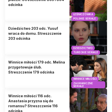
odcinka
LEŚNICZÓWKA
POLSKIE SERIALE
Dziedzictwo 203 odc. Yusuf
wraca do domu. Streszczenie
203 odcinka
DZIEDZICTWO
TURECKIE SERIALE
Winnice miłości 179 odc. Melina
przygotowuje ślub.
Streszczenie 179 odcinka
WINNICE MIŁOŚCI
ZAGRANICZNE
SERIALE
Winnice miłości 116 odc.
Anastasia przyzna się do
romansu? Streszczenie 116
odcinka