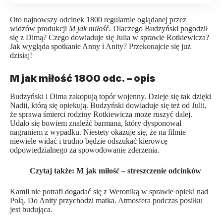
Oto najnowszy odcinek 1800 regularnie oglądanej przez
widzów produkcji
M jak miłoś
ć. Dlaczego Budzyński pogodził
się z Dimą? Czego dowiaduje się Julia w sprawie Rotkiewicza?
Jak wygląda spotkanie Anny i Anity? Przekonajcie się już
dzisiaj!
M jak miłość 1800 odc. – opis
Budzyński i Dima zakopują topór wojenny. Dzieje się tak dzięki
Nadii, którą się opiekują. Budzyński dowiaduje się też od Julii,
że sprawa śmierci rodziny Rotkiewicza może ruszyć dalej.
Udało się bowiem znaleźć barmana, który dysponował
nagraniem z wypadku. Niestety okazuje się, że na filmie
niewiele widać i trudno będzie odszukać kierowcę
odpowiedzialnego za spowodowanie zderzenia.
Czytaj także:
M jak miłość – streszczenie odcinków
Kamil nie potrafi dogadać się z Weroniką w sprawie opieki nad
Polą. Do Anity przychodzi matka. Atmosfera podczas posiłku
jest budująca.