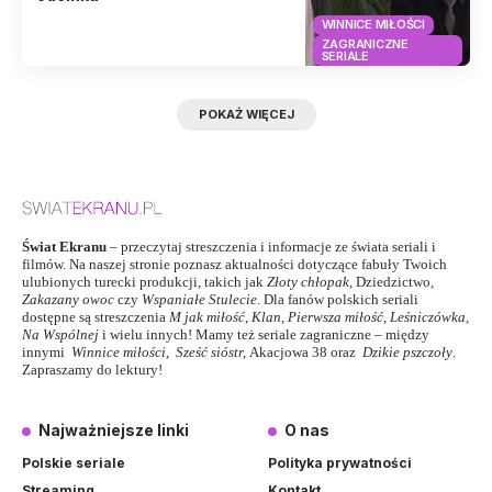
WINNICE MIŁOŚCI
ZAGRANICZNE
SERIALE
POKAŻ WIĘCEJ
Świat Ekranu
– przeczytaj streszczenia i informacje ze świata seriali i
filmów. Na naszej stronie poznasz aktualności dotyczące fabuły Twoich
ulubionych turecki produkcji, takich jak
Złoty chłopak
,
Dziedzictwo
,
Zakazany owoc
czy
Wspaniałe Stulecie
. Dla fanów polskich seriali
dostępne są streszczenia
M jak miłość
,
Klan
,
Pierwsza miłość,
Leśniczówka
,
Na Wspólnej
i wielu innych! Mamy też seriale zagraniczne – między
innymi
Winnice miłości
,
Sześć sióstr
,
Akacjowa 38
oraz
Dzikie pszczoły
.
Zapraszamy do lektury!
Najważniejsze linki
O nas
Polskie seriale
Polityka prywatności
Streaming
Kontakt