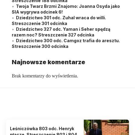
Streszczenie 188 odcinka
Twoja Twarz Brzmi Znajomo: Joanna Osyda jako
SIA wygrywa odcinek 6!
Dziedzictwo 301 odc. Zuhal wraca do willi.
Streszczenie 301 odcinka
Dziedzictwo 327 odc. Yaman i Seher spędzą
razem noc? Streszczenie 327 odcinka
Dziedzictwo 300 odc. Camgoz trafia do aresztu.
Streszczenie 300 odcinka
Najnowsze komentarze
Brak komentarzy do wyświetlenia.
Może zainteresować cię także
Poznaj artykuły o serialach, które mogą cię zainteresować!
Leśniczówka 803 odc. Henryk
płacze. Streszczenie 803 i 804