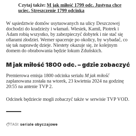
Czytaj także:
M jak miłość 1799 odc. Justyna chce
uciec. Streszczenie 1799 odcinka
W sąsiedztwie domów usytuowanych na ulicy Deszczowej
dochodzi do kradzieży i włamań. Wiesiek, Kamil, Piotrek i
Adam robią wszystko, by zabezpieczyć dobytek i nie stać się
ofiarami złodziei. Werner spaceruje po okolicy, by wybadać, co
się tak naprawdę dzieje. Niestety okazuje się, że kolejnym
domem do obrabowania będzie lokum Zduńskich.
M jak miłość 1800 odc. – gdzie zobaczyć
Premierowa emisja 1800 odcinka serialu
M jak miłość
zaplanowana została na wtorek, 23 kwietnia 2024 na godzinę
20:55 na antenie TVP 2.
Odcinek będziecie mogli zobaczyć także w serwisie TVP VOD.
TAGI:
seriale obyczajowe