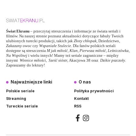
Świat Ekranu
– przeczytaj streszczenia i informacje ze świata seriali i
filmów. Na naszej stronie poznasz aktualności dotyczące fabuły Twoich
ulubionych turecki produkcji, takich jak
Złoty chłopak
,
Dziedzictwo
,
Zakazany owoc
czy
Wspaniałe Stulecie
. Dla fanów polskich seriali
dostępne są streszczenia
M jak miłość
,
Klan
,
Pierwsza miłość,
Leśniczówka
,
Na Wspólnej
i wielu innych! Mamy też seriale zagraniczne – między
innymi
Winnice miłości
,
Sześć sióstr
,
Akacjowa 38
oraz
Dzikie pszczoły
.
Zapraszamy do lektury!
Najważniejsze linki
O nas
Polskie seriale
Polityka prywatności
Streaming
Kontakt
Tureckie seriale
RSS