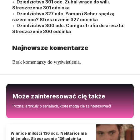
Dziedzictwo 301 odc. Zuhal wraca do willi.
Streszczenie 301 odcinka
Dziedzictwo 327 odc. Yaman i Seher spędzą
razem noc? Streszczenie 327 odcinka
Dziedzictwo 300 odc. Camgoz trafia do aresztu.
Streszczenie 300 odcinka
Najnowsze komentarze
Brak komentarzy do wyświetlenia.
Może zainteresować cię także
Poznaj artykuły o serialach, które mogą cię zainteresować!
Winnice miłości 136 odc. Nektarios ma
bliźniaka. Streszczenie 136 odcinka