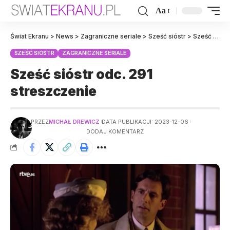
Aa
Świat Ekranu
>
News
>
Zagraniczne seriale
>
Sześć sióstr
>
Sześć sióstr odc. 291 streszczenie
SZEŚĆ SIÓSTR
ZAGRANICZNE SERIALE
Sześć sióstr odc. 291
streszczenie
PRZEZ
MICHAŁ DREWICZ
DATA PUBLIKACJI: 2023-12-06
DODAJ KOMENTARZ