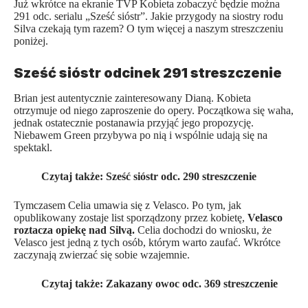
Już wkrótce na ekranie TVP Kobieta zobaczyć będzie można
291 odc. serialu „
Sześć sióstr
”. Jakie przygody na siostry rodu
Silva czekają tym razem? O tym więcej a naszym streszczeniu
poniżej.
Sześć sióstr odcinek 291 streszczenie
Brian jest autentycznie zainteresowany Dianą. Kobieta
otrzymuje od niego zaproszenie do opery. Początkowa się waha,
jednak ostatecznie postanawia przyjąć jego propozycję.
Niebawem Green przybywa po nią i wspólnie udają się na
spektakl.
Czytaj także:
Sześć sióstr odc. 290 streszczenie
Tymczasem Celia umawia się z Velasco. Po tym, jak
opublikowany zostaje list sporządzony przez kobietę,
Velasco
roztacza opiekę nad Silvą.
Celia dochodzi do wniosku, że
Velasco jest jedną z tych osób, którym warto zaufać. Wkrótce
zaczynają zwierzać się sobie wzajemnie.
Czytaj także:
Zakazany owoc odc. 369 streszczenie