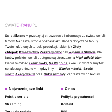
Świat Ekranu
– przeczytaj streszczenia i informacje ze świata seriali i
filmów. Na naszej stronie poznasz aktualności dotyczące fabuły
Twoich ulubionych turecki produkcji, takich jak
Złoty
chłopak
,
Dziedzictwo
,
Zakazany owoc
czy
Wspaniałe Stulecie
. Dla
fanów polskich seriali dostępne są streszczenia
M jak miłość
,
Klan
,
Pierwsza miłość,
Leśniczówka
,
Na Wspólnej
i wielu innych! Mamy też
seriale zagraniczne – między innymi
Winnice miłości
,
Sześć
sióstr
,
Akacjowa 38
oraz
Dzikie pszczoły
. Zapraszamy do lektury!
Najważniejsze linki
O nas
Polskie seriale
Polityka prywatności
Streaming
Kontakt
Tureckie seriale
RSS