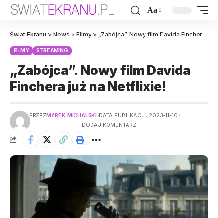
Aa
Świat Ekranu
>
News
>
Filmy
>
„Zabójca”. Nowy film Davida Finchera już na Netflixie!
FILMY
STREAMING
„Zabójca”. Nowy film Davida
Finchera już na Netflixie!
PRZEZ
MAREK MICHALSKI
DATA PUBLIKACJI: 2023-11-10
DODAJ KOMENTARZ