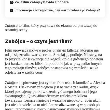
Zwiastun Zabójcy Davida Finchera
Informacje szczegółowe, czy warto zobaczyć Zabójcę?
Zabójca
to film, który przykuwa do ekranu od pierwszej do
ostatniej sceny.
Zabójca – o czym jest film?
Film
opowiada mówi o profesjonalnym killerze, któremu nie
udaje się zrealizować zlecenia. Strzelając, pudłuje. Niestety, na
to przykre konsekwencje dla kogoś, kto dla głównego bohatera
jest bardzo, bardzo bliski. I, podobnie jak w przypadku innych
tego rodzaju filmów, zabójca postanawia się zemścić i szuka
odpłaty za wszelką cenę.
Zabójca
inspirowany jest cyklem francuskich komiksów Alexisa
Nolenta. Ciekawym zabiegiem jest narracja zza kadru, dzięki
której poznajemy punkt widzenia głównego bohatera i jego
światopogląd. Quasi-filozoficznym refleksjom killera
towarzyszy rosnące napięcie i wrażenie niepokoju. Scen akcji
jest nie tak wiele, za to niektóre zrealizowane są w sposób po
prostu fenomenalny, nieco inspirowany stylistyką komiksową.