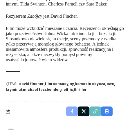
innymi Tilda Swinton, Charless Parnell czy Sara Baker.
Reżyserem
Zabójcy
jest David Fincher.
Film może wzbudzić mieszane uczucia. Recenzenci określają go
jako przeciwieństwo Johna Wicka lub kino akcji – bez akcji.
Stosunkowo niewiele się tu dzieje, sceny przemocy z rzadka
tylko przerywają monolog głównego bohatera. A jednak
niesamowita atmosfera produkcji, sprawność realizacyjna i
reżyserska, a także niezwykły pomysł powinny
usatysfakcjonować wielu widzów.
TAGI:
david fincher
film sensacyjny
komedie obyczajowe
kryminał
michael fassbender
netflix
thriller