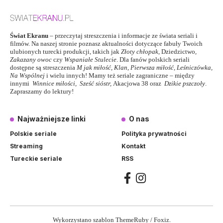
Świat Ekranu
– przeczytaj streszczenia i informacje ze świata seriali i
filmów. Na naszej stronie poznasz aktualności dotyczące fabuły Twoich
ulubionych turecki produkcji, takich jak
Złoty chłopak
,
Dziedzictwo
,
Zakazany owoc
czy
Wspaniałe Stulecie
. Dla fanów polskich seriali
dostępne są streszczenia
M jak miłość
,
Klan
,
Pierwsza miłość,
Leśniczówka
,
Na Wspólnej
i wielu innych! Mamy też seriale zagraniczne – między
innymi
Winnice miłości
,
Sześć sióstr
,
Akacjowa 38
oraz
Dzikie pszczoły
.
Zapraszamy do lektury!
Najważniejsze linki
O nas
Polskie seriale
Polityka prywatności
Streaming
Kontakt
Tureckie seriale
RSS
Wykorzystano szablon ThemeRuby / Foxiz.