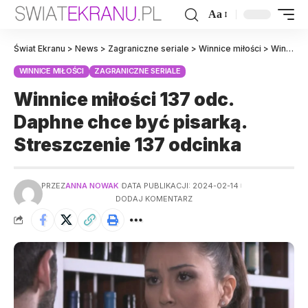
Aa
Świat Ekranu
>
News
>
Zagraniczne seriale
>
Winnice miłości
>
Winnice miłości 137 odc. Daphne chce być pisarką. Streszczenie 137 odcinka
WINNICE MIŁOŚCI
ZAGRANICZNE SERIALE
Winnice miłości 137 odc.
Daphne chce być pisarką.
Streszczenie 137 odcinka
PRZEZ
ANNA NOWAK
DATA PUBLIKACJI: 2024-02-14
DODAJ KOMENTARZ