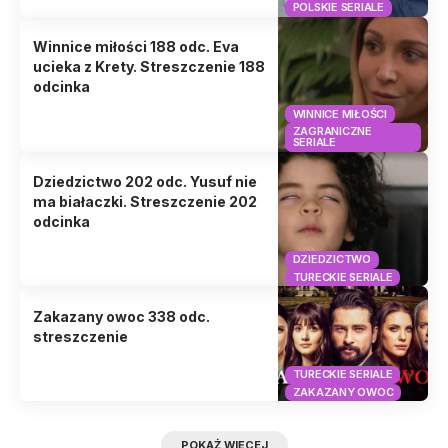
POLSKIE SERIALE
Winnice miłości 188 odc. Eva
ucieka z Krety. Streszczenie 188
odcinka
WINNICE MIŁOŚCI
ZAGRANICZNE
SERIALE
Dziedzictwo 202 odc. Yusuf nie
ma białaczki. Streszczenie 202
odcinka
DZIEDZICTWO
TURECKIE SERIALE
Zakazany owoc 338 odc.
streszczenie
TURECKIE SERIALE
ZAKAZANY OWOC
POKAŻ WIĘCEJ