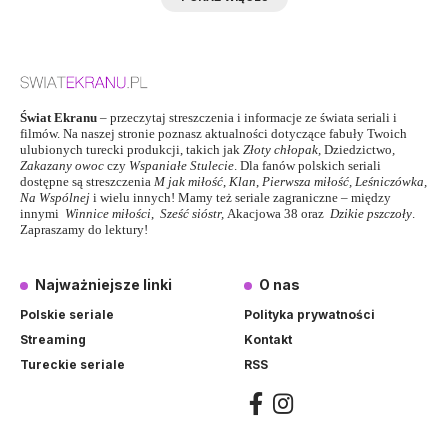
Świat Ekranu
– przeczytaj streszczenia i informacje ze świata seriali i
filmów. Na naszej stronie poznasz aktualności dotyczące fabuły Twoich
ulubionych turecki produkcji, takich jak
Złoty chłopak
,
Dziedzictwo
,
Zakazany owoc
czy
Wspaniałe Stulecie
. Dla fanów polskich seriali
dostępne są streszczenia
M jak miłość
,
Klan
,
Pierwsza miłość,
Leśniczówka
,
Na Wspólnej
i wielu innych! Mamy też seriale zagraniczne – między
innymi
Winnice miłości
,
Sześć sióstr
,
Akacjowa 38
oraz
Dzikie pszczoły
.
Zapraszamy do lektury!
Najważniejsze linki
O nas
Polskie seriale
Polityka prywatności
Streaming
Kontakt
Tureckie seriale
RSS