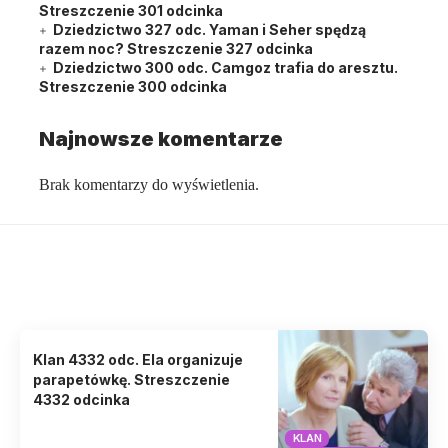
Streszczenie 301 odcinka
Dziedzictwo 327 odc. Yaman i Seher spędzą
razem noc? Streszczenie 327 odcinka
Dziedzictwo 300 odc. Camgoz trafia do aresztu.
Streszczenie 300 odcinka
Najnowsze komentarze
Brak komentarzy do wyświetlenia.
Może zainteresować cię także
Poznaj artykuły o serialach, które mogą cię zainteresować!
Klan 4332 odc. Ela organizuje
parapetówkę. Streszczenie
4332 odcinka
KLAN