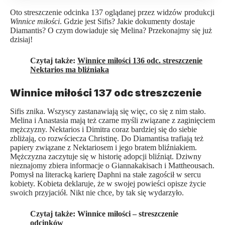
Oto streszczenie odcinka 137 oglądanej przez widzów produkcji
Winnice miłości
. Gdzie jest Sifis? Jakie dokumenty dostaje
Diamantis? O czym dowiaduje się Melina? Przekonajmy się już
dzisiaj!
Czytaj także:
Winnice miłości 136 odc. streszczenie
Nektarios ma bliźniaka
Winnice miłości 137 odc streszczenie
Sifis znika. Wszyscy zastanawiają się więc, co się z nim stało.
Melina i Anastasia mają też czarne myśli związane z zaginięciem
mężczyzny. Nektarios i Dimitra coraz bardziej się do siebie
zbliżają, co rozwściecza Christinę. Do Diamantisa trafiają też
papiery związane z Nektariosem i jego bratem bliźniakiem.
Mężczyzna zaczytuje się w historię adopcji bliźniąt. Dziwny
nieznajomy zbiera informacje o Giannakakisach i Mattheousach.
Pomysł na literacką karierę Daphni na stałe zagościł w sercu
kobiety. Kobieta deklaruje, że w swojej powieści opisze życie
swoich przyjaciół. Nikt nie chce, by tak się wydarzyło.
Czytaj także:
Winnice miłości – streszczenie
odcinków