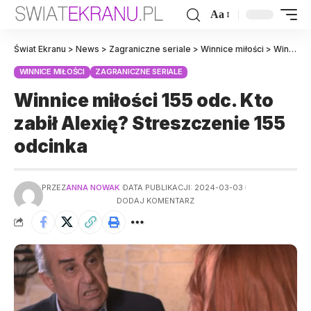
Aa
Świat Ekranu
>
News
>
Zagraniczne seriale
>
Winnice miłości
>
Winnice miłości 155 odc. Kto zabił Alexię? Streszczenie 155 odcinka
WINNICE MIŁOŚCI
ZAGRANICZNE SERIALE
Winnice miłości 155 odc. Kto
zabił Alexię? Streszczenie 155
odcinka
PRZEZ
ANNA NOWAK
DATA PUBLIKACJI: 2024-03-03
DODAJ KOMENTARZ