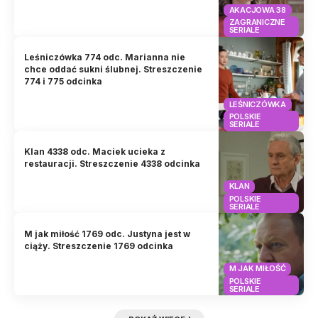
AKACJOWA 38
ZAGRANICZNE
SERIALE
Leśniczówka 774 odc. Marianna nie
chce oddać sukni ślubnej. Streszczenie
774 i 775 odcinka
LEŚNICZÓWKA
POLSKIE
SERIALE
Klan 4338 odc. Maciek ucieka z
restauracji. Streszczenie 4338 odcinka
KLAN
POLSKIE
SERIALE
M jak miłość 1769 odc. Justyna jest w
ciąży. Streszczenie 1769 odcinka
M JAK MIŁOŚĆ
POLSKIE
SERIALE