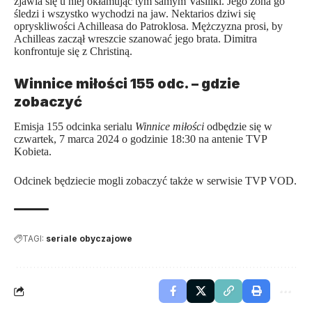
zjawia się u niej okłamując tym samym Vasiliki. Jego żona go
śledzi i wszystko wychodzi na jaw. Nektarios dziwi się
opryskliwości Achilleasa do Patroklosa. Mężczyzna prosi, by
Achilleas zaczął wreszcie szanować jego brata. Dimitra
konfrontuje się z Christiną.
Winnice miłości 155 odc. – gdzie
zobaczyć
Emisja 155 odcinka serialu
Winnice miłości
odbędzie się w
czwartek, 7 marca 2024 o godzinie 18:30 na antenie TVP
Kobieta.
Odcinek będziecie mogli zobaczyć także w serwisie TVP VOD.
TAGI:
seriale obyczajowe