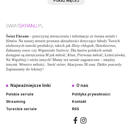
POKAŻ WIĘCEJ
Świat Ekranu
– przeczytaj streszczenia i informacje ze świata seriali i
filmów. Na naszej stronie poznasz aktualności dotyczące fabuły Twoich
ulubionych turecki produkcji, takich jak
Złoty chłopak
,
Dziedzictwo
,
Zakazany owoc
czy
Wspaniałe Stulecie
. Dla fanów polskich seriali
dostępne są streszczenia
M jak miłość
,
Klan
,
Pierwsza miłość,
Leśniczówka
,
Na Wspólnej
i wielu innych! Mamy też seriale zagraniczne – między
innymi
Winnice miłości
,
Sześć sióstr
,
Akacjowa 38
oraz
Dzikie pszczoły
.
Zapraszamy do lektury!
Najważniejsze linki
O nas
Polskie seriale
Polityka prywatności
Streaming
Kontakt
Tureckie seriale
RSS