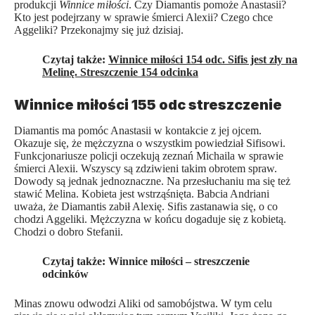
produkcji
Winnice miłości
. Czy Diamantis pomoże Anastasii?
Kto jest podejrzany w sprawie śmierci Alexii? Czego chce
Aggeliki? Przekonajmy się już dzisiaj.
Czytaj także:
Winnice miłości 154 odc. Sifis jest zły na
Melinę. Streszczenie 154 odcinka
Winnice miłości 155 odc streszczenie
Diamantis ma pomóc Anastasii w kontakcie z jej ojcem.
Okazuje się, że mężczyzna o wszystkim powiedział Sifisowi.
Funkcjonariusze policji oczekują zeznań Michaila w sprawie
śmierci Alexii. Wszyscy są zdziwieni takim obrotem spraw.
Dowody są jednak jednoznaczne. Na przesłuchaniu ma się też
stawić Melina. Kobieta jest wstrząśnięta. Babcia Andriani
uważa, że Diamantis zabił Alexię. Sifis zastanawia się, o co
chodzi Aggeliki. Mężczyzna w końcu dogaduje się z kobietą.
Chodzi o dobro Stefanii.
Czytaj także:
Winnice miłości – streszczenie
odcinków
Minas znowu odwodzi Aliki od samobójstwa. W tym celu