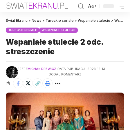
Aa
Świat Ekranu
>
News
>
Tureckie seriale
>
Wspaniałe stulecie
>
Wspaniałe stulecie 2 odc. streszczenie
TURECKIE SERIALE
WSPANIAŁE STULECIE
Wspaniałe stulecie 2 odc.
streszczenie
PRZEZ
MICHAŁ DREWICZ
DATA PUBLIKACJI: 2023-12-13
DODAJ KOMENTARZ