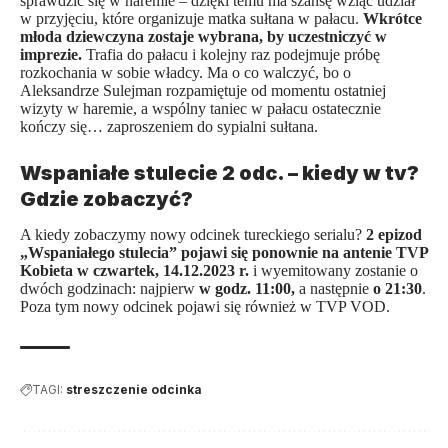
sprawdzić się w haremie – dzięki temu ma szansę wziąć udział
w przyjęciu, które organizuje matka sułtana w pałacu.
Wkrótce
młoda dziewczyna zostaje wybrana, by uczestniczyć w
imprezie.
Trafia do pałacu i kolejny raz podejmuje próbę
rozkochania w sobie władcy. Ma o co walczyć, bo o
Aleksandrze Sulejman rozpamiętuje od momentu ostatniej
wizyty w haremie, a wspólny taniec w pałacu ostatecznie
kończy się… zaproszeniem do sypialni sułtana.
Wspaniałe stulecie 2 odc. – kiedy w tv?
Gdzie zobaczyć?
A kiedy zobaczymy nowy odcinek
tureckiego serialu
?
2 epizod
„Wspaniałego stulecia” pojawi się ponownie na antenie TVP
Kobieta w czwartek, 14.12.2023 r.
i wyemitowany zostanie o
dwóch godzinach: najpierw
w godz. 11:00,
a następnie
o 21:30
.
Poza tym nowy odcinek pojawi się również w TVP VOD.
TAGI:
streszczenie odcinka