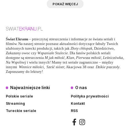
POKAŻ WIĘCEJ
Świat Ekranu
– przeczytaj streszczenia i informacje ze świata seriali i
filmów. Na naszej stronie poznasz aktualności dotyczące fabuły Twoich
ulubionych turecki produkcji, takich jak
Złoty chłopak
,
Dziedzictwo
,
Zakazany owoc
czy
Wspaniałe Stulecie
. Dla fanów polskich seriali
dostępne są streszczenia
M jak miłość
,
Klan
,
Pierwsza miłość,
Leśniczówka
,
Na Wspólnej
i wielu innych! Mamy też seriale zagraniczne – między
innymi
Winnice miłości
,
Sześć sióstr
,
Akacjowa 38
oraz
Dzikie pszczoły
.
Zapraszamy do lektury!
Najważniejsze linki
O nas
Polskie seriale
Polityka prywatności
Streaming
Kontakt
Tureckie seriale
RSS