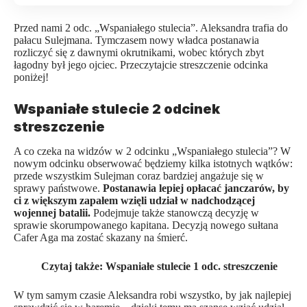
Przed nami 2 odc. „
Wspaniałego stulecia
”. Aleksandra trafia do
pałacu Sulejmana. Tymczasem nowy władca postanawia
rozliczyć się z dawnymi okrutnikami, wobec których zbyt
łagodny był jego ojciec. Przeczytajcie streszczenie odcinka
poniżej!
Wspaniałe stulecie 2 odcinek
streszczenie
A co czeka na widzów w 2 odcinku „Wspaniałego stulecia”? W
nowym odcinku obserwować będziemy kilka istotnych wątków:
przede wszystkim Sulejman coraz bardziej angażuje się w
sprawy państwowe.
Postanawia lepiej opłacać janczarów, by
ci z większym zapałem wzięli udział w nadchodzącej
wojennej batalii.
Podejmuje także stanowczą decyzję w
sprawie skorumpowanego kapitana. Decyzją nowego sułtana
Cafer Aga ma zostać skazany na śmierć.
Czytaj także:
Wspaniałe stulecie 1 odc. streszczenie
W tym samym czasie Aleksandra robi wszystko, by jak najlepiej