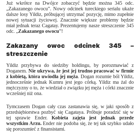
Już wkrótce na Dwójce zobaczyć będzie można 345 odc.
„Zakazanego owocu”. Nowy odcinek tureckiego serialu ukaże
dalsze losy Yildiz, próbującej utrzymać pozycję, mimo zupełnie
nowej sytuacji życiowej. Znacznie większe problemy będzie
miał jednak teraz Cagatay. Prezentujemy nasze streszczenie 345
odc. „
Zakazanego owocu
”!
Zakazany owoc odcinek 345 –
streszczenie
Yildiz przybywa do siedziby holdingu, by porozmawiać z
Doganem.
Nie ukrywa, że jest jej trudno pracować w firmie
z kobietą, która uwiodła jej męża
. Dogan rozumie ból Yildiz,
jednocześnie jednak Kumru jest jego córką. Yildiz ma żal do
mężczyzny o to, że wiedział o związku jej męża i córki znacznie
wcześniej niż ona.
Tymczasem Dogan cały czas zastanawia się, w jaki sposób z
przedsiębiorstwa pozbyć się Cagataya. Próbuje poradzić się w
tej sprawie Ender.
Kobieta zajęta jest jednak przede
wszystkim Arzu.
Ender nie podoba się, że tej tak szybko udało
się porozumieć z finansistami.