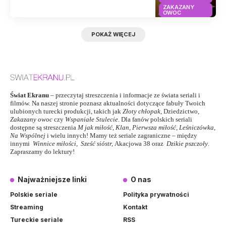
ZAKAZANY
OWOC
POKAŻ WIĘCEJ
Świat Ekranu
– przeczytaj streszczenia i informacje ze świata seriali i
filmów. Na naszej stronie poznasz aktualności dotyczące fabuły Twoich
ulubionych turecki produkcji, takich jak
Złoty chłopak
,
Dziedzictwo
,
Zakazany owoc
czy
Wspaniałe Stulecie
. Dla fanów polskich seriali
dostępne są streszczenia
M jak miłość
,
Klan
,
Pierwsza miłość,
Leśniczówka
,
Na Wspólnej
i wielu innych! Mamy też seriale zagraniczne – między
innymi
Winnice miłości
,
Sześć sióstr
,
Akacjowa 38
oraz
Dzikie pszczoły
.
Zapraszamy do lektury!
Najważniejsze linki
O nas
Polskie seriale
Polityka prywatności
Streaming
Kontakt
Tureckie seriale
RSS