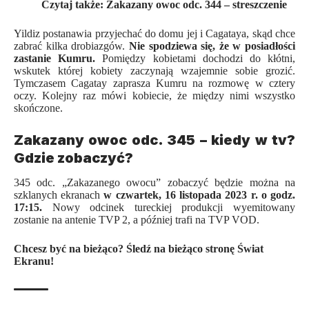
Czytaj także:
Zakazany owoc odc. 344 – streszczenie
Yildiz postanawia przyjechać do domu jej i Cagataya, skąd chce
zabrać kilka drobiazgów.
Nie spodziewa się, że w posiadłości
zastanie Kumru.
Pomiędzy kobietami dochodzi do kłótni,
wskutek której kobiety zaczynają wzajemnie sobie grozić.
Tymczasem Cagatay zaprasza Kumru na rozmowę w cztery
oczy. Kolejny raz mówi kobiecie, że między nimi wszystko
skończone.
Zakazany owoc odc. 345 – kiedy w tv?
Gdzie zobaczyć?
345 odc. „Zakazanego owocu” zobaczyć będzie można na
szklanych ekranach
w czwartek, 16 listopada 2023 r. o godz.
17:15.
Nowy odcinek
tureckiej produkcji
wyemitowany
zostanie na antenie TVP 2, a później trafi na TVP VOD.
Chcesz być na bieżąco? Śledź na bieżąco stronę
Świat
Ekranu
!