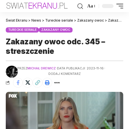
Aa
Świat Ekranu
>
News
>
Tureckie seriale
>
Zakazany owoc
>
Zakazany owoc odc. 345 – streszczenie
TURECKIE SERIALE
ZAKAZANY OWOC
Zakazany owoc odc. 345 –
streszczenie
PRZEZ
MICHAŁ DREWICZ
DATA PUBLIKACJI: 2023-11-16
DODAJ KOMENTARZ