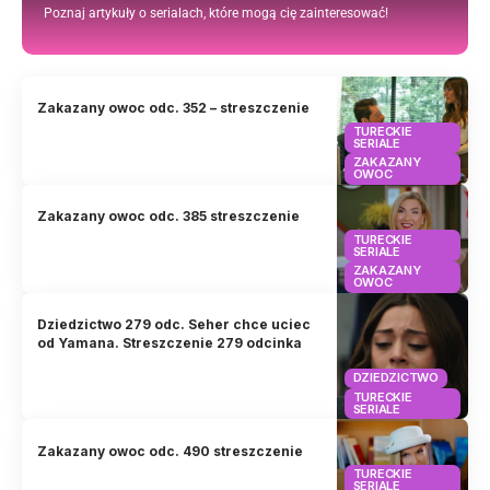
Poznaj artykuły o serialach, które mogą cię zainteresować!
Zakazany owoc odc. 352 – streszczenie
TURECKIE
SERIALE
ZAKAZANY
OWOC
Zakazany owoc odc. 385 streszczenie
TURECKIE
SERIALE
ZAKAZANY
OWOC
Dziedzictwo 279 odc. Seher chce uciec
od Yamana. Streszczenie 279 odcinka
DZIEDZICTWO
TURECKIE
SERIALE
Zakazany owoc odc. 490 streszczenie
TURECKIE
SERIALE