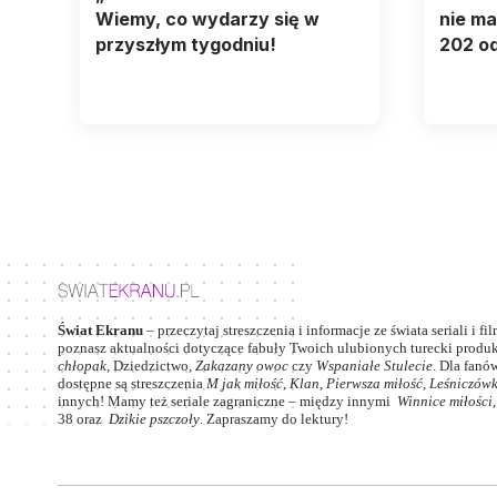
Wiemy, co wydarzy się w
nie ma
przyszłym tygodniu!
202 o
Świat Ekranu
– przeczytaj streszczenia i informacje ze świata seriali i fi
poznasz aktualności dotyczące fabuły Twoich ulubionych turecki produkc
chłopak
,
Dziedzictwo
,
Zakazany owoc
czy
Wspaniałe Stulecie
. Dla fanów
dostępne są streszczenia
M jak miłość
,
Klan
,
Pierwsza miłość,
Leśniczów
innych! Mamy też seriale zagraniczne – między innymi
Winnice miłości
38
oraz
Dzikie pszczoły
. Zapraszamy do lektury!