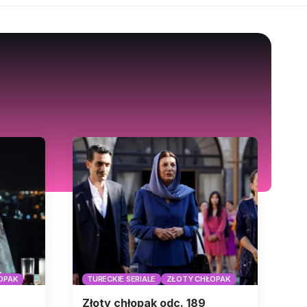
OPAK
TURECKIE SERIALE
ZŁOTY CHŁOPAK
Złoty chłopak odc. 189