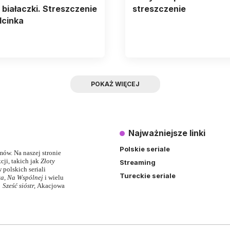
 białaczki. Streszczenie
streszczenie
dcinka
POKAŻ WIĘCEJ
Najważniejsze linki
Polskie seriale
lmów. Na naszej stronie
ji, takich jak
Złoty
Streaming
 polskich seriali
Tureckie seriale
ka
,
Na Wspólnej
i wielu
,
Sześć sióstr
,
Akacjowa