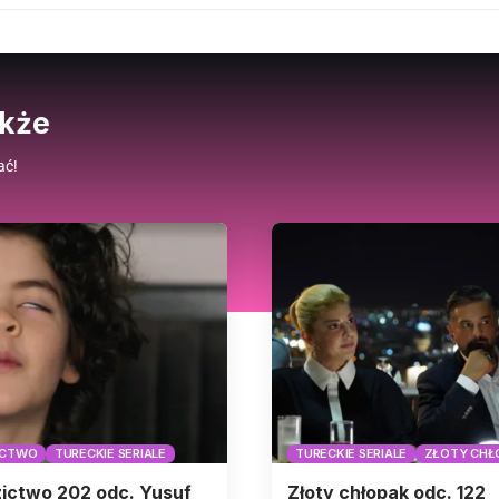
akże
ać!
ICTWO
TURECKIE SERIALE
TURECKIE SERIALE
ZŁOTY CHŁ
ictwo 202 odc. Yusuf
Złoty chłopak odc. 122