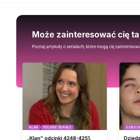
Może zainteresować cię t
Poznaj artykuły o serialach, które mogą cię zainteresow
KLAN
POLSKIE SERIALE
DZIEDZ
„Klan” odcinki 4248-4251.
Dziedz