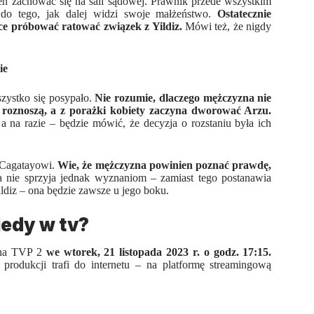
en zachować się na sali sądowej. Prawnik przede wszystkim
do tego, jak dalej widzi swoje małżeństwo.
Ostatecznie
ce próbować ratować związek z Yildiz.
Mówi też, że nigdy
ie
zystko się posypało.
Nie rozumie, dlaczego mężczyzna nie
ię roznoszą, a z porażki kobiety zaczyna dworować Arzu.
 a na razie – będzie mówić, że decyzja o rozstaniu była ich
ć Cagatayowi.
Wie, że mężczyzna powinien poznać prawdę,
nie sprzyja jednak wyznaniom – zamiast tego postanawia
ldiz – ona będzie zawsze u jego boku.
iedy w tv?
 na TVP 2
we wtorek, 21 listopada 2023 r. o godz. 17:15.
j produkcji
trafi do internetu – na platformę streamingową