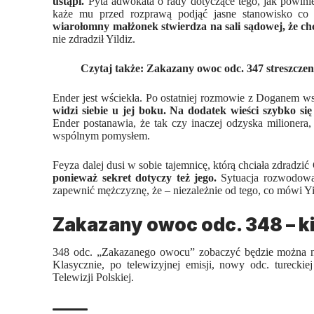
ustąpi.
Pyta adwokata o rady dotyczące tego, jak powini
każe mu przed rozprawą podjąć jasne stanowisko co 
wiarołomny małżonek stwierdza na sali sądowej, że ch
nie zdradził Yildiz.
Czytaj także:
Zakazany owoc odc. 347 streszczen
Ender jest wściekła. Po ostatniej rozmowie z Doganem ws
widzi siebie u jej boku. Na dodatek wieści szybko s
Ender postanawia, że tak czy inaczej odzyska milionera,
wspólnym pomysłem.
Feyza dalej dusi w sobie tajemnicę, którą chciała zdradzi
ponieważ sekret dotyczy też jego.
Sytuacja rozwodowa 
zapewnić mężczyznę, że – niezależnie od tego, co mówi Yi
Zakazany owoc odc. 348 – k
348 odc. „Zakazanego owocu” zobaczyć będzie można
Klasycznie, po telewizyjnej emisji, nowy odc.
tureckie
Telewizji Polskiej.