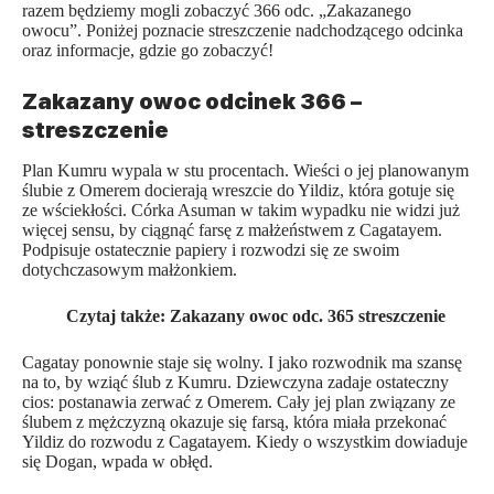
razem będziemy mogli zobaczyć 366 odc. „Zakazanego
owocu”. Poniżej poznacie streszczenie nadchodzącego odcinka
oraz informacje, gdzie go zobaczyć!
Zakazany owoc odcinek 366 –
streszczenie
Plan Kumru wypala w stu procentach. Wieści o jej planowanym
ślubie z Omerem docierają wreszcie do Yildiz, która gotuje się
ze wściekłości. Córka Asuman w takim wypadku nie widzi już
więcej sensu, by ciągnąć farsę z małżeństwem z Cagatayem.
Podpisuje ostatecznie papiery i rozwodzi się ze swoim
dotychczasowym małżonkiem.
Czytaj także:
Zakazany owoc odc. 365 streszczenie
Cagatay ponownie staje się wolny. I jako rozwodnik ma szansę
na to, by wziąć ślub z Kumru. Dziewczyna zadaje ostateczny
cios: postanawia zerwać z Omerem. Cały jej plan związany ze
ślubem z mężczyzną okazuje się farsą, która miała przekonać
Yildiz do rozwodu z Cagatayem. Kiedy o wszystkim dowiaduje
się Dogan, wpada w obłęd.