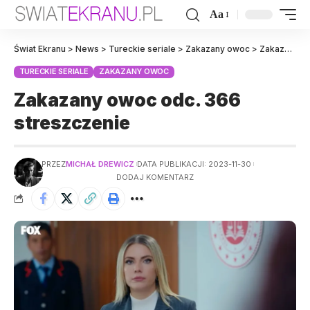
Aa
Świat Ekranu
>
News
>
Tureckie seriale
>
Zakazany owoc
>
Zakazany owoc odc. 366 streszczenie
TURECKIE SERIALE
ZAKAZANY OWOC
Zakazany owoc odc. 366
streszczenie
PRZEZ
MICHAŁ DREWICZ
DATA PUBLIKACJI: 2023-11-30
DODAJ KOMENTARZ