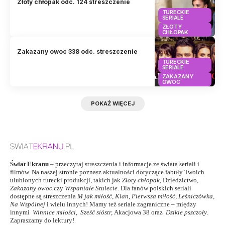
Złoty chłopak odc. 124 streszczenie
TURECKIE
SERIALE
ZŁOTY
CHŁOPAK
Zakazany owoc 338 odc. streszczenie
TURECKIE
SERIALE
ZAKAZANY
OWOC
POKAŻ WIĘCEJ
Świat Ekranu
– przeczytaj streszczenia i informacje ze świata seriali i
filmów. Na naszej stronie poznasz aktualności dotyczące fabuły Twoich
ulubionych turecki produkcji, takich jak
Złoty chłopak
,
Dziedzictwo
,
Zakazany owoc
czy
Wspaniałe Stulecie
. Dla fanów polskich seriali
dostępne są streszczenia
M jak miłość
,
Klan
,
Pierwsza miłość,
Leśniczówka
,
Na Wspólnej
i wielu innych! Mamy też seriale zagraniczne – między
innymi
Winnice miłości
,
Sześć sióstr
,
Akacjowa 38
oraz
Dzikie pszczoły
.
Zapraszamy do lektury!