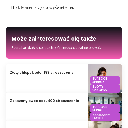
Brak komentarzy do wyświetlenia.
Może zainteresować cię także
Poznaj artykuły o serialach, które mogą cię zainteresować!
Złoty chłopak odc. 193 streszczenie
TURECKIE
SERIALE
ZŁOTY
CHŁOPAK
Zakazany owoc odc. 402 streszczenie
TURECKIE
SERIALE
ZAKAZANY
OWOC