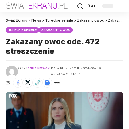
Aa
Świat Ekranu
>
News
>
Tureckie seriale
>
Zakazany owoc
>
Zakazany owoc odc. 472 streszczenie
TURECKIE SERIALE
ZAKAZANY OWOC
Zakazany owoc odc. 472
streszczenie
PRZEZ
ANNA NOWAK
DATA PUBLIKACJI: 2024-05-09
DODAJ KOMENTARZ