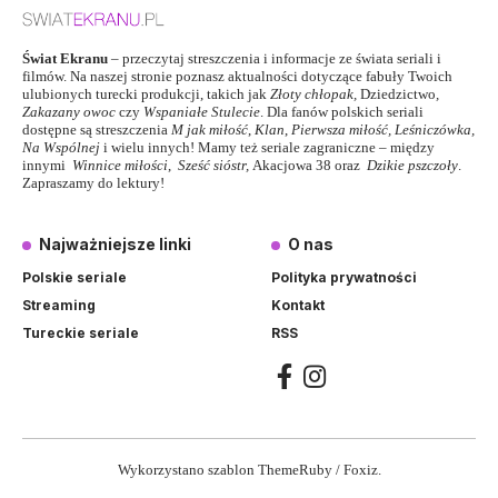
Świat Ekranu
– przeczytaj streszczenia i informacje ze świata seriali i
filmów. Na naszej stronie poznasz aktualności dotyczące fabuły Twoich
ulubionych turecki produkcji, takich jak
Złoty chłopak
,
Dziedzictwo
,
Zakazany owoc
czy
Wspaniałe Stulecie
. Dla fanów polskich seriali
dostępne są streszczenia
M jak miłość
,
Klan
,
Pierwsza miłość,
Leśniczówka
,
Na Wspólnej
i wielu innych! Mamy też seriale zagraniczne – między
innymi
Winnice miłości
,
Sześć sióstr
,
Akacjowa 38
oraz
Dzikie pszczoły
.
Zapraszamy do lektury!
Najważniejsze linki
O nas
Polskie seriale
Polityka prywatności
Streaming
Kontakt
Tureckie seriale
RSS
Wykorzystano szablon ThemeRuby / Foxiz.