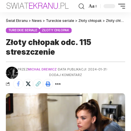
Aa
Świat Ekranu
>
News
>
Tureckie seriale
>
Złoty chłopak
>
Złoty chłopak odc. 115 streszczenie
TURECKIE SERIALE
ZŁOTY CHŁOPAK
Złoty chłopak odc. 115
streszczenie
PRZEZ
MICHAŁ DREWICZ
DATA PUBLIKACJI: 2024-01-31
DODAJ KOMENTARZ