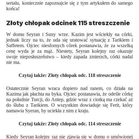
serialu, koniecznie zapoznajcie się z tym artykułem do samego
końca!
Złoty chłopak odcinek 115 streszczenie
W domu Seyran i Suny wrze. Kazim jest wściekły na córki,
jednak liczy na to, że uda się uratować sytuację z Tarikiem i
Saffetem. Ojciec niesfornych córek postanawia, że za wszelką
cenę wyda je za mąż. Niestety, Seyran kolejny raz okazuje
swoje nieposłuszeństwo – kiedy zapada zmierzch, córki nadal
nie ma.
Czytaj także:
Złoty chłopak odc. 118 streszczenie
Ostatecznie Seyran wraca dopiero nad ranem, co działa na
Kazima jak płachta na byka. Ojciec postanawia, że odeśle córkę
na południe Turcji, do Antep, gdzie wraz z ciotką ma czekać aż
do ślubu z Tarikiem. O wszystkim dowiaduje się Ferit, który
namawia Syeran, by uciekła z nim z kraju.
Czytaj także:
Złoty chłopak odc. 114 streszczenie
Kiedy Seyran kolejny raz nie zjawia się w domu o umówionej