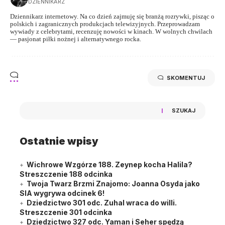
DZIENNIKARZ
Dziennikarz internetowy. Na co dzień zajmuję się branżą rozrywki, pisząc o
polskich i zagranicznych produkcjach telewizyjnych. Przeprowadzam
wywiady z celebrytami, recenzuję nowości w kinach. W wolnych chwilach
— pasjonat piłki nożnej i alternatywnego rocka.
SKOMENTUJ
SZUKAJ
Ostatnie wpisy
Wichrowe Wzgórze 188. Zeynep kocha Halila?
Streszczenie 188 odcinka
Twoja Twarz Brzmi Znajomo: Joanna Osyda jako
SIA wygrywa odcinek 6!
Dziedzictwo 301 odc. Zuhal wraca do willi.
Streszczenie 301 odcinka
Dziedzictwo 327 odc. Yaman i Seher spędzą