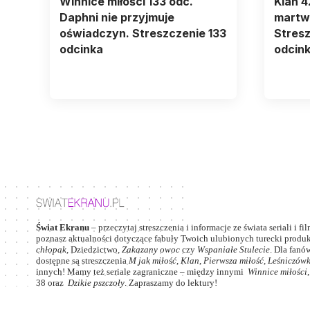
Winnice miłości 133 odc.
Klan 
Daphni nie przyjmuje
martwi
oświadczyn. Streszczenie 133
Stresz
odcinka
odcin
Świat Ekranu
– przeczytaj streszczenia i informacje ze świata seriali i fi
poznasz aktualności dotyczące fabuły Twoich ulubionych turecki produkc
chłopak
,
Dziedzictwo
,
Zakazany owoc
czy
Wspaniałe Stulecie
. Dla fanów
dostępne są streszczenia
M jak miłość
,
Klan
,
Pierwsza miłość,
Leśniczów
innych! Mamy też seriale zagraniczne – między innymi
Winnice miłości
38
oraz
Dzikie pszczoły
. Zapraszamy do lektury!