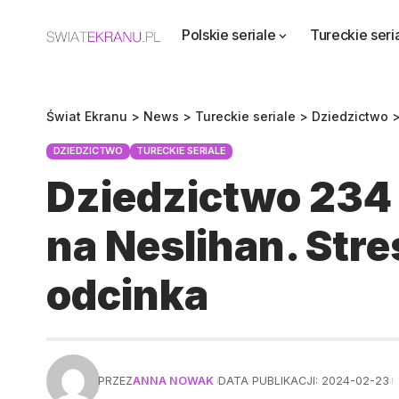
Polskie seriale
Tureckie seri
Świat Ekranu
>
News
>
Tureckie seriale
>
Dziedzictwo
DZIEDZICTWO
TURECKIE SERIALE
Dziedzictwo 234 o
na Neslihan. Str
odcinka
PRZEZ
ANNA NOWAK
DATA PUBLIKACJI: 2024-02-23