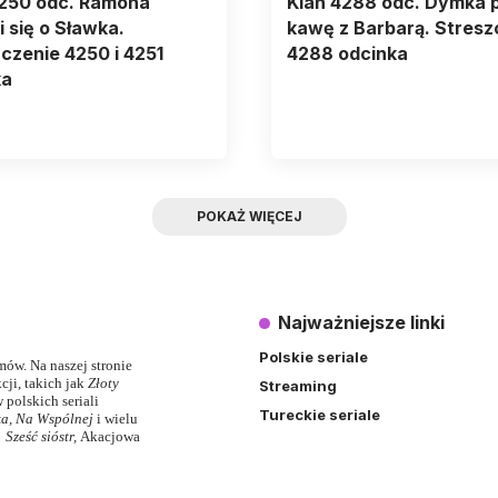
4250 odc. Ramona
Klan 4288 odc. Dymka p
 się o Sławka.
kawę z Barbarą. Stresz
czenie 4250 i 4251
4288 odcinka
ka
POKAŻ WIĘCEJ
Najważniejsze linki
Polskie seriale
lmów. Na naszej stronie
ji, takich jak
Złoty
Streaming
 polskich seriali
Tureckie seriale
ka
,
Na Wspólnej
i wielu
,
Sześć sióstr
,
Akacjowa