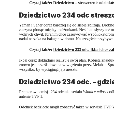
Czytaj także:
Dziedzictwo – streszczenie odcink
Dziedzictwo 234 odc stresz
Yaman i Seher coraz bardziej się do siebie zbliżają. Drobn
zaczyna płonąć między małżonkami. Neslihan słyszy też od 
wolnych chwil. Ibrahim chce zaserwować współlokatorom ś
nadal narzeka na bałagan w domu. Na szczęście przybywa 
Czytaj także:
Dziedzictwo 233 odc. Ikbal chce za
Ikbal coraz dokładniej realizuje swój plan. Kobieta znajd
znowu jest prześladowana w więzieniu przez Melahat. Spraw
wszystko, by wyciągnąć ją z aresztu.
Dziedzictwo 234 odc. – gdz
Premierowa emisja 234 odcinka serialu
Winnice miłości
odb
antenie TVP 1.
Odcinek będziecie mogli zobaczyć także w serwisie TVP