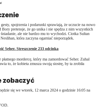
ów
czenie
e gesty, spojrzenia i podarunki sprawiają, że uczucie na nowo
Bory pretensje, że go unika i nie spędza z nim wszystkich
niadanie, ale nie bardzo mu to wychodzi. Ciotka Sultan
Neslihan, która zaczyna ogarniać nieporządek.
bić Seher. Streszczenie 233 odcinka
uje płatnego mordercę, który ma zamordować Seher. Zuhal
ia to, że kobieta zmusza swoją siostrę, by ta zrobiła
ie zobaczyć
ędzie się we wtorek, 12 marca 2024 o godzinie 16:05 na
 VOD.