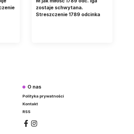
ije
M jak miłość 1789 odc. Iga
czenie
zostaje schwytana.
Streszczenie 1789 odcinka
O nas
Polityka prywatności
Kontakt
RSS