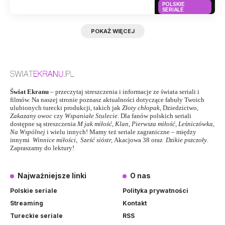
POLSKIE
SERIALE
POKAŻ WIĘCEJ
Świat Ekranu
– przeczytaj streszczenia i informacje ze świata seriali i
filmów. Na naszej stronie poznasz aktualności dotyczące fabuły Twoich
ulubionych turecki produkcji, takich jak
Złoty chłopak
,
Dziedzictwo
,
Zakazany owoc
czy
Wspaniałe Stulecie
. Dla fanów polskich seriali
dostępne są streszczenia
M jak miłość
,
Klan
,
Pierwsza miłość,
Leśniczówka
,
Na Wspólnej
i wielu innych! Mamy też seriale zagraniczne – między
innymi
Winnice miłości
,
Sześć sióstr
,
Akacjowa 38
oraz
Dzikie pszczoły
.
Zapraszamy do lektury!
Najważniejsze linki
O nas
Polskie seriale
Polityka prywatności
Streaming
Kontakt
Tureckie seriale
RSS