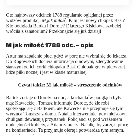
Oto najnowszy odcinek 1788 regularnie oglądanej przez
widzów produkcji
M jak miłoś
ć. Kim jest nowy chłopak Basi?
Kto podgląda Bartka i Dorotę? Dlaczego Kisielowa szybciej
wróciła z sanatorium? Przekonajcie się już dzisiaj!
M jak miłość 1788 odc. – opis
Artur ma zapalenie płuc, gdyż w porę nie wybrał się do lekarza.
Do Rogowskich dociera informacja o nowym, zdecydowanie
starszym od ich córki chłopaku Basi. Chłopak gra w pierwszej
lidze piłki nożnej i jest w klasie maturalnej.
Czytaj także:
M jak miłość – streszczenie odcinków
Bartek zostaje u Doroty na noc, a kochanków podgląda były
mąż Kaweckiej. Tomasz informuje Dorotę, że źle robi
spotykając się z Bartkiem, ale Kawecka nie przejmuje się tym i
wyrzuca Tomasza z domu. Natalia interweniuje, gdy miejscowi
chuligani dewastują przystanek. Policjanci są pod wrażeniem
umiejętności kobiety, a Adam zaprasza Natalię, by zaczęła pracę
na komisariacie. Ta przyjmuje ofertę i potwierdza tym samym,