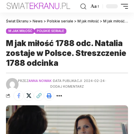
Aa
Świat Ekranu
>
News
>
Polskie seriale
>
M jak miłość
>
M jak miłość 1788 odc. Natalia zostaje w Polsce. Streszczenie 1788 odcinka
M JAK MIŁOŚĆ
POLSKIE SERIALE
M jak miłość 1788 odc. Natalia
zostaje w Polsce. Streszczenie
1788 odcinka
PRZEZ
ANNA NOWAK
DATA PUBLIKACJI: 2024-02-24
DODAJ KOMENTARZ