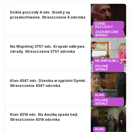
Dzikie pszczoły 4 odc. Siostry są
przesłuchiwane. Streszczenie 4 odcinka
DZIKIE
PSZCZOŁY
ZAGRANICZNE
SERIALE
Na Wspólnej 3757 odc. Krupski odkrywa
zdrady. Streszczenie 3757 odcinka
NA WSPÓLNEJ
POLSKIE
SERIALE
Klan 4347 odc. Dżesika w sypialni Dymki.
Streszczenie 4347 odcinka
KLAN
POLSKIE
SERIALE
Klan 4316 odc. Na Anulkę spada hejt.
Streszczenie 4316 odcinka
KLAN