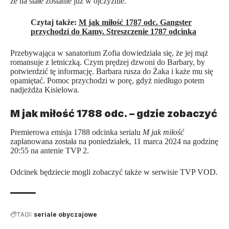
że na stałe zostanie już w ojczyźnie.
Czytaj także:
M jak miłość 1787 odc. Gangster
przychodzi do Kamy. Streszczenie 1787 odcinka
Przebywająca w sanatorium Zofia dowiedziała się, że jej mąż
romansuje z letniczką. Czym prędzej dzwoni do Barbary, by
potwierdzić tę informację. Barbara rusza do Żaka i każe mu się
opamiętać. Pomoc przychodzi w porę, gdyż niedługo potem
nadjeżdża Kisielowa.
M jak miłość 1788 odc. – gdzie zobaczyć
Premierowa emisja 1788 odcinka serialu
M jak miłość
zaplanowana została na poniedziałek, 11 marca 2024 na godzinę
20:55 na antenie TVP 2.
Odcinek będziecie mogli zobaczyć także w serwisie TVP VOD.
TAGI:
seriale obyczajowe