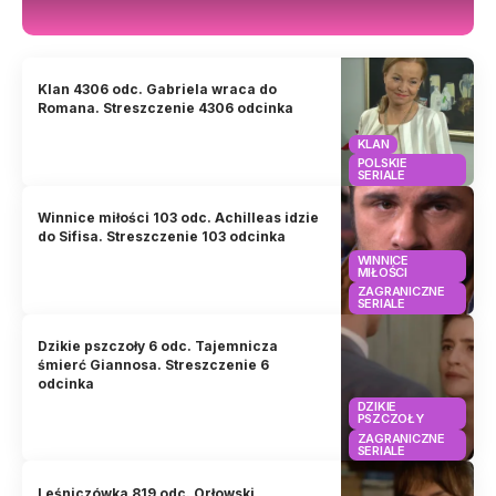
Klan 4306 odc. Gabriela wraca do
Romana. Streszczenie 4306 odcinka
KLAN
POLSKIE
SERIALE
Winnice miłości 103 odc. Achilleas idzie
do Sifisa. Streszczenie 103 odcinka
WINNICE
MIŁOŚCI
ZAGRANICZNE
SERIALE
Dzikie pszczoły 6 odc. Tajemnicza
śmierć Giannosa. Streszczenie 6
odcinka
DZIKIE
PSZCZOŁY
ZAGRANICZNE
SERIALE
Leśniczówka 819 odc. Orłowski