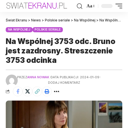
Aa
Świat Ekranu
>
News
>
Polskie seriale
>
Na Wspólnej
>
Na Wspólnej 3753 odc. Bruno jest zazdrosny. Streszczenie 3753 odcinka
NA WSPÓLNEJ
POLSKIE SERIALE
Na Wspólnej 3753 odc. Bruno
jest zazdrosny. Streszczenie
3753 odcinka
PRZEZ
ANNA NOWAK
DATA PUBLIKACJI: 2024-01-09
DODAJ KOMENTARZ