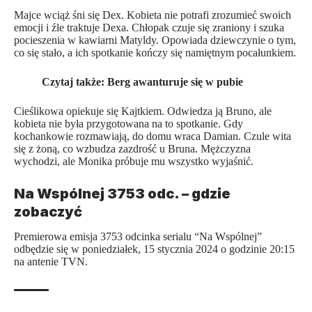
Majce wciąż śni się Dex. Kobieta nie potrafi zrozumieć swoich
emocji i źle traktuje Dexa. Chłopak czuje się zraniony i szuka
pocieszenia w kawiarni Matyldy. Opowiada dziewczynie o tym,
co się stało, a ich spotkanie kończy się namiętnym pocałunkiem.
Czytaj także:
Berg awanturuje się w pubie
Cieślikowa opiekuje się Kajtkiem. Odwiedza ją Bruno, ale
kobieta nie była przygotowana na to spotkanie. Gdy
kochankowie rozmawiają, do domu wraca Damian. Czule wita
się z żoną, co wzbudza zazdrość u Bruna. Mężczyzna
wychodzi, ale Monika próbuje mu wszystko wyjaśnić.
Na Wspólnej 3753 odc. – gdzie
zobaczyć
Premierowa emisja 3753 odcinka serialu “Na Wspólnej”
odbędzie się w poniedziałek, 15 stycznia 2024 o godzinie 20:15
na antenie TVN.