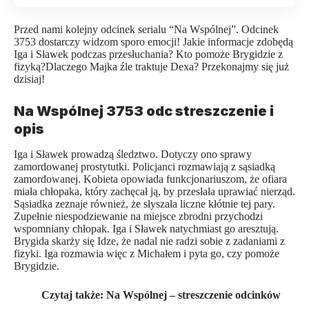
Przed nami kolejny odcinek serialu “Na Wspólnej”. Odcinek
3753 dostarczy widzom sporo emocji! Jakie informacje zdobędą
Iga i Sławek podczas przesłuchania? Kto pomoże Brygidzie z
fizyką?Dlaczego Majka źle traktuje Dexa? Przekonajmy się już
dzisiaj!
Na Wspólnej 3753 odc streszczenie i
opis
Iga i Sławek prowadzą śledztwo. Dotyczy ono sprawy
zamordowanej prostytutki. Policjanci rozmawiają z sąsiadką
zamordowanej. Kobieta opowiada funkcjonariuszom, że ofiara
miała chłopaka, który zachęcał ją, by przesłała uprawiać nierząd.
Sąsiadka zeznaje również, że słyszała liczne kłótnie tej pary.
Zupełnie niespodziewanie na miejsce zbrodni przychodzi
wspomniany chłopak. Iga i Sławek natychmiast go aresztują.
Brygida skarży się Idze, że nadal nie radzi sobie z zadaniami z
fizyki. Iga rozmawia więc z Michałem i pyta go, czy pomoże
Brygidzie.
Czytaj także:
Na Wspólnej – streszczenie odcinków