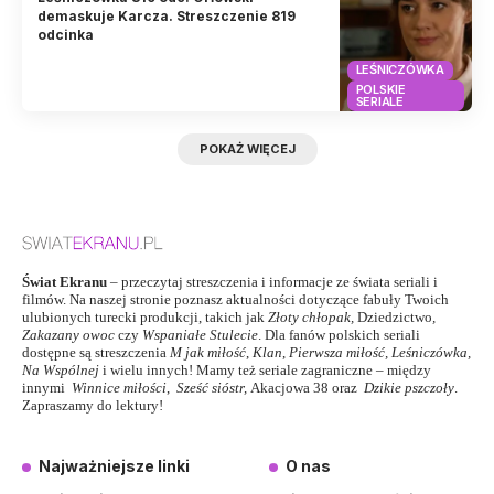
demaskuje Karcza. Streszczenie 819
odcinka
LEŚNICZÓWKA
POLSKIE
SERIALE
POKAŻ WIĘCEJ
Świat Ekranu
– przeczytaj streszczenia i informacje ze świata seriali i
filmów. Na naszej stronie poznasz aktualności dotyczące fabuły Twoich
ulubionych turecki produkcji, takich jak
Złoty chłopak
,
Dziedzictwo
,
Zakazany owoc
czy
Wspaniałe Stulecie
. Dla fanów polskich seriali
dostępne są streszczenia
M jak miłość
,
Klan
,
Pierwsza miłość,
Leśniczówka
,
Na Wspólnej
i wielu innych! Mamy też seriale zagraniczne – między
innymi
Winnice miłości
,
Sześć sióstr
,
Akacjowa 38
oraz
Dzikie pszczoły
.
Zapraszamy do lektury!
Najważniejsze linki
O nas