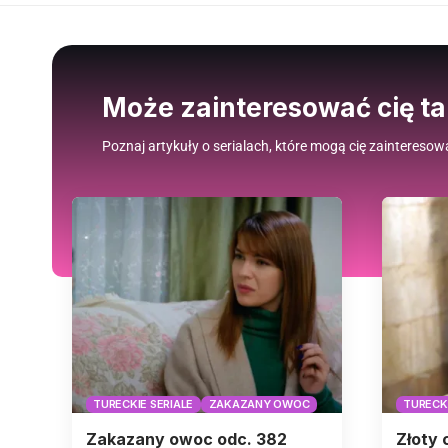
Może zainteresować cię t
Poznaj artykuły o serialach, które mogą cię zainteresow
TURECKIE SERIALE
ZAKAZANY OWOC
TURECKI
Zakazany owoc odc. 382
Złoty 