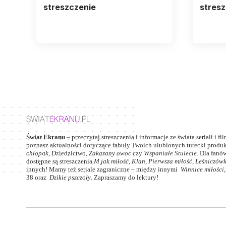
streszczenie
stresz
Świat Ekranu
– przeczytaj streszczenia i informacje ze świata seriali i fi
poznasz aktualności dotyczące fabuły Twoich ulubionych turecki produkc
chłopak
,
Dziedzictwo
,
Zakazany owoc
czy
Wspaniałe Stulecie
. Dla fanów
dostępne są streszczenia
M jak miłość
,
Klan
,
Pierwsza miłość,
Leśniczów
innych! Mamy też seriale zagraniczne – między innymi
Winnice miłości
38
oraz
Dzikie pszczoły
. Zapraszamy do lektury!