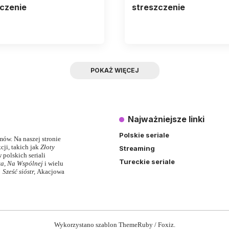
czenie
streszczenie
POKAŻ WIĘCEJ
Najważniejsze linki
Polskie seriale
lmów. Na naszej stronie
ji, takich jak
Złoty
Streaming
 polskich seriali
Tureckie seriale
ka
,
Na Wspólnej
i wielu
,
Sześć sióstr
,
Akacjowa
Wykorzystano szablon ThemeRuby / Foxiz.