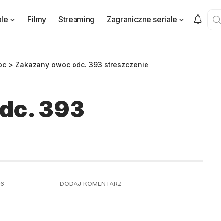
ale
Filmy
Streaming
Zagraniczne seriale
oc
>
Zakazany owoc odc. 393 streszczenie
dc. 393
16
DODAJ KOMENTARZ