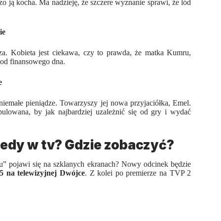
 ją kocha. Ma nadzieję, że szczere wyznanie sprawi, że lód
ie
za. Kobieta jest ciekawa, czy to prawda, że matka Kumru,
ć od finansowego dna.
e
niemałe pieniądze. Towarzyszy jej nowa przyjaciółka, Emel.
pulowana, by jak najbardziej uzależnić się od gry i wydać
iedy w tv? Gdzie zobaczyć?
u
” pojawi się na szklanych ekranach? Nowy odcinek będzie
15 na telewizyjnej Dwójce
. Z kolei po premierze na TVP 2