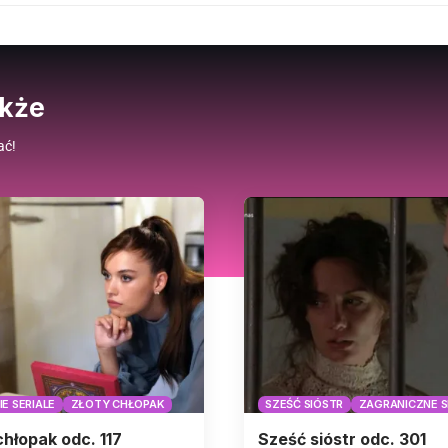
akże
ać!
E SERIALE
ZŁOTY CHŁOPAK
SZEŚĆ SIÓSTR
ZAGRANICZNE S
chłopak odc. 117
Sześć sióstr odc. 301