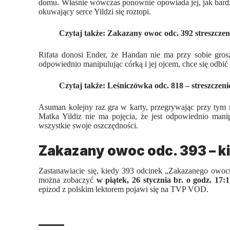
domu. Właśnie wówczas ponownie opowiada jej, jak bardzo
okuwający serce Yildzi się roztopi.
Czytaj także:
Zakazany owoc odc. 392 streszczen
Rifata donosi Ender, że Handan nie ma przy sobie gros
odpowiednio manipulując córką i jej ojcem, chce się odbi
Czytaj także:
Leśniczówka odc. 818 – streszczeni
Asuman kolejny raz gra w karty, przegrywając przy tym 
Matka Yildiz nie ma pojęcia, że jest odpowiednio mani
wszystkie swoje oszczędności.
Zakazany owoc odc. 393 – k
Zastanawiacie się, kiedy 393 odcinek „
Zakazanego owoc
można zobaczyć
w piątek, 26 stycznia br. o godz. 17:
epizod z polskim lektorem pojawi się na TVP VOD.