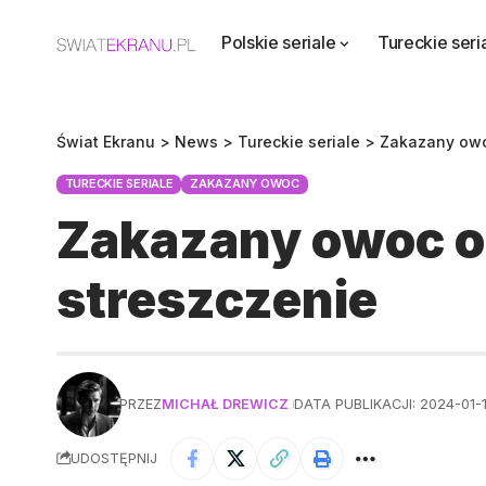
Polskie seriale
Tureckie seri
Świat Ekranu
>
News
>
Tureckie seriale
>
Zakazany ow
TURECKIE SERIALE
ZAKAZANY OWOC
Zakazany owoc o
streszczenie
PRZEZ
MICHAŁ DREWICZ
DATA PUBLIKACJI: 2024-01-
UDOSTĘPNIJ