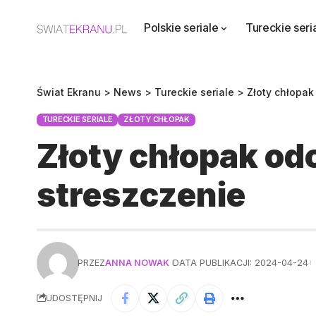
Polskie seriale
Tureckie seri
Świat Ekranu
>
News
>
Tureckie seriale
>
Złoty chłopak
TURECKIE SERIALE
ZŁOTY CHŁOPAK
Złoty chłopak odc
streszczenie
PRZEZ
ANNA NOWAK
DATA PUBLIKACJI: 2024-04-24
UDOSTĘPNIJ