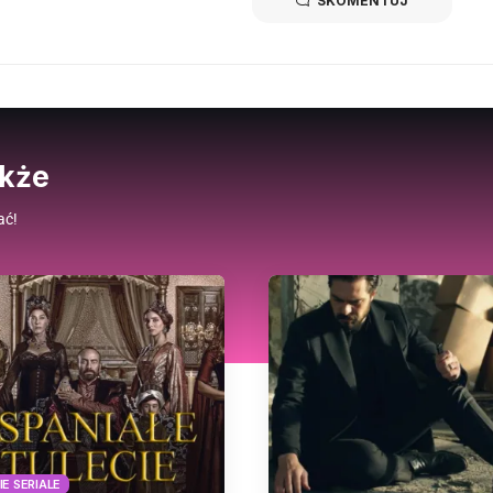
SKOMENTUJ
akże
ać!
E SERIALE