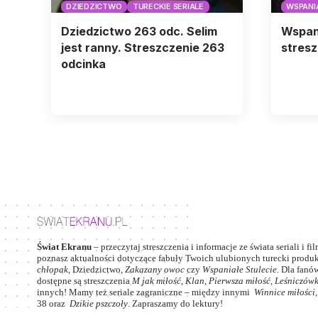
DZIEDZICTWO
TURECKIE SERIALE
WSPANI
Dziedzictwo 263 odc. Selim
Wspani
jest ranny. Streszczenie 263
stresz
odcinka
Świat Ekranu
– przeczytaj streszczenia i informacje ze świata seriali i fi
poznasz aktualności dotyczące fabuły Twoich ulubionych turecki produkc
chłopak
,
Dziedzictwo
,
Zakazany owoc
czy
Wspaniałe Stulecie
. Dla fanów
dostępne są streszczenia
M jak miłość
,
Klan
,
Pierwsza miłość,
Leśniczów
innych! Mamy też seriale zagraniczne – między innymi
Winnice miłości
38
oraz
Dzikie pszczoły
. Zapraszamy do lektury!