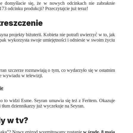
e domyślacie się, że w nowych odcinkach nie zabraknie
3 odcinku produkcji? Przeczytajcie już teraz!
treszczenie
na projekty biżuterii. Kobieta nie potrafi uwierzyć w to, jak
łopak wykorzysta swoje umiejętności i odniesie w swoim życiu
yran szczerze rozmawiają o tym, co wydarzyło się w ostatnim
nie wywiadu w telewizji.
ie
ko to widzi Esme. Seyran umawia się też z Feritem. Okazuje
 tłum dziennikarzy już wyczekuje na Seyran.
dy w tv?
paka
”? Nowy epizod wyemitowany zostanie
w środę, 8 maja