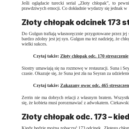
Jeśli oglądacie
turecki serial
„Złoty chłopak”, to pewni
prawdziwych emocji. Co dokładnie wydarzy się jednak w 17
Złoty chłopak odcinek 173 s
Do Gulgun trafiają własnoręcznie przygotowane przez jej sy
bardzo zdolny jest jej syn. Gulgun ma też nadzieję, że ch
wielki sukces.
Czytaj także:
Złoty chłopak odc. 170 streszczenie
Siostry umawiają się na rozmowę w restauracji. Suna i Se
czasie. Okazuje się, że Suna jest zła na Seyran za udziele
Czytaj także:
Zakazany owoc odc. 465 streszczen
Zerrin nie ma dobrych relacji z własnym bratem. Wszyst
się, że kobieta musi porozmawiać z adwokatem. Ciekawski
Złoty chłopak odc. 173 – kie
Kiedy będzie można zobaczyć 173 odcinek „
Złotego chło