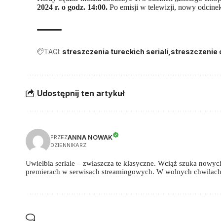
2024 r. o godz. 14:00.
Po emisji w telewizji, nowy odcine
TAGI:
streszczenia tureckich seriali
streszczenie 
Udostępnij ten artykuł
ANNA NOWAK
PRZEZ
DZIENNIKARZ
Uwielbia seriale – zwłaszcza te klasyczne. Wciąż szuka nowych,
premierach w serwisach streamingowych. W wolnych chwilach 