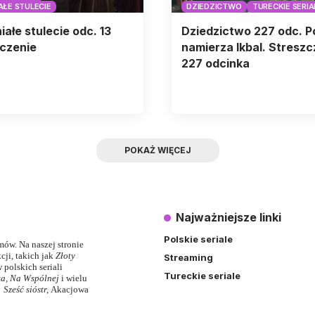
AŁE STULECIE
DZIEDZICTWO
TURECKIE SERIA
ałe stulecie odc. 13
Dziedzictwo 227 odc. Po
czenie
namierza Ikbal. Streszc
227 odcinka
POKAŻ WIĘCEJ
Najważniejsze linki
Polskie seriale
lmów. Na naszej stronie
ji, takich jak
Złoty
Streaming
 polskich seriali
Tureckie seriale
ka
,
Na Wspólnej
i wielu
,
Sześć sióstr
,
Akacjowa