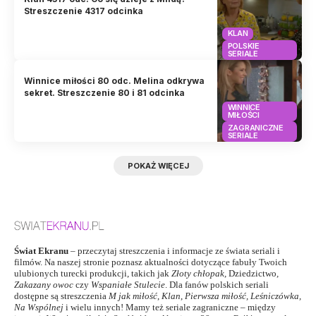
Streszczenie 4317 odcinka
KLAN
POLSKIE
SERIALE
Winnice miłości 80 odc. Melina odkrywa
sekret. Streszczenie 80 i 81 odcinka
WINNICE
MIŁOŚCI
ZAGRANICZNE
SERIALE
POKAŻ WIĘCEJ
Świat Ekranu
– przeczytaj streszczenia i informacje ze świata seriali i
filmów. Na naszej stronie poznasz aktualności dotyczące fabuły Twoich
ulubionych turecki produkcji, takich jak
Złoty chłopak
,
Dziedzictwo
,
Zakazany owoc
czy
Wspaniałe Stulecie
. Dla fanów polskich seriali
dostępne są streszczenia
M jak miłość
,
Klan
,
Pierwsza miłość,
Leśniczówka
,
Na Wspólnej
i wielu innych! Mamy też seriale zagraniczne – między