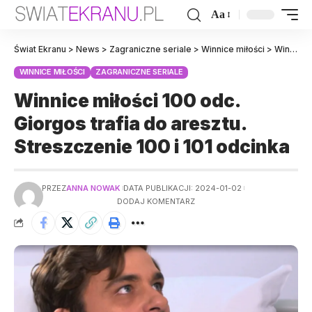
Aa
Świat Ekranu
>
News
>
Zagraniczne seriale
>
Winnice miłości
>
Winnice miłości 100 odc. Giorgos trafia do aresztu. Streszczenie 100 i 101 odcinka
WINNICE MIŁOŚCI
ZAGRANICZNE SERIALE
Winnice miłości 100 odc.
Giorgos trafia do aresztu.
Streszczenie 100 i 101 odcinka
PRZEZ
ANNA NOWAK
DATA PUBLIKACJI: 2024-01-02
DODAJ KOMENTARZ