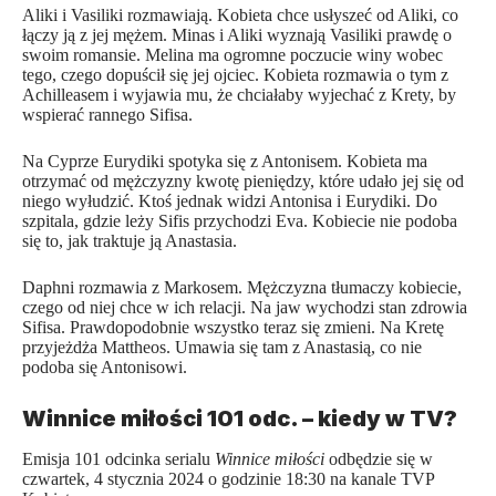
Aliki i Vasiliki rozmawiają. Kobieta chce usłyszeć od Aliki, co
łączy ją z jej mężem. Minas i Aliki wyznają Vasiliki prawdę o
swoim romansie. Melina ma ogromne poczucie winy wobec
tego, czego dopuścił się jej ojciec. Kobieta rozmawia o tym z
Achilleasem i wyjawia mu, że chciałaby wyjechać z Krety, by
wspierać rannego Sifisa.
Na Cyprze Eurydiki spotyka się z Antonisem. Kobieta ma
otrzymać od mężczyzny kwotę pieniędzy, które udało jej się od
niego wyłudzić. Ktoś jednak widzi Antonisa i Eurydiki. Do
szpitala, gdzie leży Sifis przychodzi Eva. Kobiecie nie podoba
się to, jak traktuje ją Anastasia.
Daphni rozmawia z Markosem. Mężczyzna tłumaczy kobiecie,
czego od niej chce w ich relacji. Na jaw wychodzi stan zdrowia
Sifisa. Prawdopodobnie wszystko teraz się zmieni. Na Kretę
przyjeżdża Mattheos. Umawia się tam z Anastasią, co nie
podoba się Antonisowi.
Winnice miłości 101 odc. – kiedy w TV?
Emisja 101 odcinka serialu
Winnice miłości
odbędzie się w
czwartek, 4 stycznia 2024 o godzinie 18:30 na kanale TVP