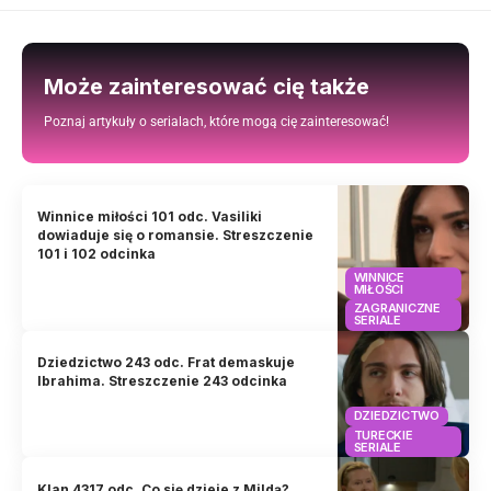
Może zainteresować cię także
Poznaj artykuły o serialach, które mogą cię zainteresować!
Winnice miłości 101 odc. Vasiliki
dowiaduje się o romansie. Streszczenie
101 i 102 odcinka
WINNICE
MIŁOŚCI
ZAGRANICZNE
SERIALE
Dziedzictwo 243 odc. Frat demaskuje
Ibrahima. Streszczenie 243 odcinka
DZIEDZICTWO
TURECKIE
SERIALE
Klan 4317 odc. Co się dzieje z Mildą?