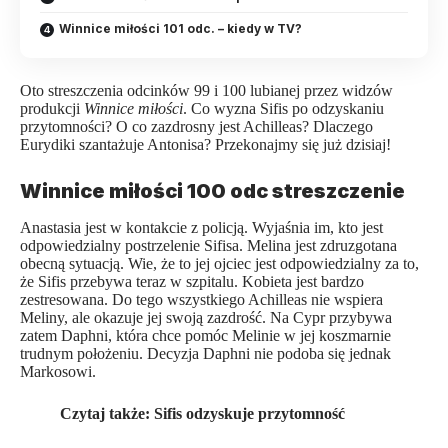
Winnice miłości 101 odc. – kiedy w TV?
Oto streszczenia odcinków 99 i 100 lubianej przez widzów
produkcji
Winnice miłości
. Co wyzna Sifis po odzyskaniu
przytomności? O co zazdrosny jest Achilleas? Dlaczego
Eurydiki szantażuje Antonisa? Przekonajmy się już dzisiaj!
Winnice miłości 100 odc streszczenie
Anastasia jest w kontakcie z policją. Wyjaśnia im, kto jest
odpowiedzialny postrzelenie Sifisa. Melina jest zdruzgotana
obecną sytuacją. Wie, że to jej ojciec jest odpowiedzialny za to,
że Sifis przebywa teraz w szpitalu. Kobieta jest bardzo
zestresowana. Do tego wszystkiego Achilleas nie wspiera
Meliny, ale okazuje jej swoją zazdrość. Na Cypr przybywa
zatem Daphni, która chce pomóc Melinie w jej koszmarnie
trudnym położeniu. Decyzja Daphni nie podoba się jednak
Markosowi.
Czytaj także:
Sifis odzyskuje przytomność